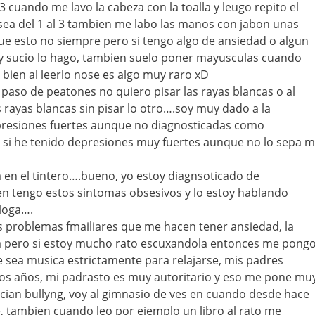
 cuando me lavo la cabeza con la toalla y leugo repito el
sea del 1 al 3 tambien me labo las manos con jabon unas
ue esto no siempre pero si tengo algo de ansiedad o algun
 sucio lo hago, tambien suelo poner mayusculas cuando
 bien al leerlo nose es algo muy raro xD
aso de peatones no quiero pisar las rayas blancas o al
 rayas blancas sin pisar lo otro….soy muy dado a la
presiones fuertes aunque no diagnosticadas como
 si he tenido depresiones muy fuertes aunque no lo sepa m
 en el tintero….bueno, yo estoy diagnsoticado de
en tengo estos sintomas obsesivos y lo estoy hablando
loga….
s problemas fmailiares que me hacen tener ansiedad, la
 pero si estoy mucho rato escuxandola entonces me pong
 sea musica estrictamente para relajarse, mis padres
s años, mi padrasto es muy autoritario y eso me pone mu
acian bullyng, voy al gimnasio de ves en cuando desde hace
tambien cuando leo por ejemplo un libro al rato me