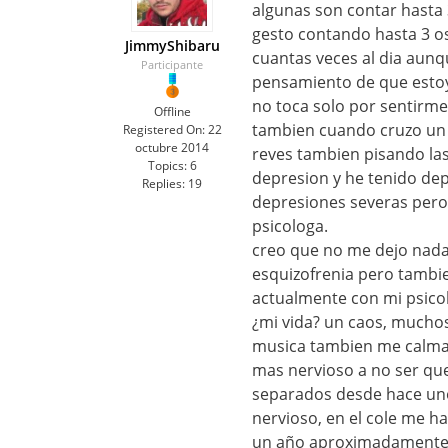
algunas son contar hasta 3
gesto contando hasta 3 o
JimmyShibaru
cuantas veces al dia aunq
Participante
pensamiento de que estoy
no toca solo por sentirme
Offline
tambien cuando cruzo un p
Registered On:
22
octubre 2014
reves tambien pisando las
Topics:
6
depresion y he tenido de
Replies:
19
depresiones severas pero
psicologa.
creo que no me dejo nada
esquizofrenia pero tambi
actualmente con mi psico
¿mi vida? un caos, mucho
musica tambien me calma
mas nervioso a no ser que
separados desde hace uno
nervioso, en el cole me h
un año aproximadamente, 