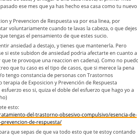
ta pasado ese mes que ya has hecho esa casa como tu nuevo
cion y Prevencion de Respuesta va por esa linea, por
tar voluntariamente cuando te lavas la cabeza, o que dejes
que tengas el pensamiento de que estes sucio.
tir ansiedad a destajo, y tienes que mantenerla. Pero
e si este subidon de ansiedad podria afectarte en cuanto a
cir que te provoque una reaccion en cadena). Como no pued
creo que tu caso es el tipo de casos, que si merece la pena
 Yo tengo constancia de personas con Trastornos
 terapia de Exposicion y Prevención de Respuesta
sfuerzo eso si, quiza el doble del esfuerzo que hago yo a
ho)
ete esto:
ratamiento-del-trastorno-obsesivo-compulsivo/esencia-de-
y-prevencion-de-respuesta/
 para que sepas de que va todo esto que te estoy contando