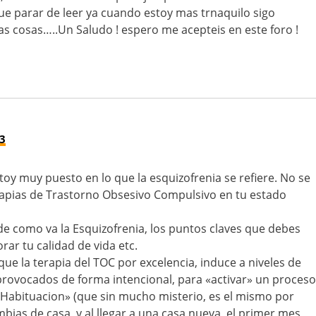
e parar de leer ya cuando estoy mas trnaquilo sigo
 cosas…..Un Saludo ! espero me acepteis en este foro !
03
toy muy puesto en lo que la esquizofrenia se refiere. No se
rapias de Trastorno Obsesivo Compulsivo en tu estado
de como va la Esquizofrenia, los puntos claves que debes
ar tu calidad de vida etc.
ue la terapia del TOC por excelencia, induce a niveles de
provocados de forma intencional, para «activar» un proceso
Habituacion» (que sin mucho misterio, es el mismo por
bias de casa, y al llegar a una casa nueva, el primer mes