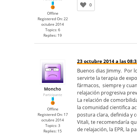
0
Offline
Registered On:
22
octubre 2014
Topics:
6
Replies:
19
23 octubre 2014 a las 08:
Buenos dias Jimmy. Por l
servirte la terapia de ex
fármacos, siempre y cuand
Moncho
relajación progresiva pre
Participante
La relación de comorbilid
la comunidad cientifica a
Offline
postura clara, definida y
Registered On:
17
octubre 2014
Vitali, te recomendaría q
Topics:
3
de relajación, la EPR, la 
Replies:
15