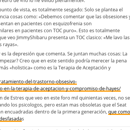
rebro de «no lo he vivido plenamente».
punto de vista, es totalmente sesgado: Solo se plantea el
uncia cosas como: «Debemos comentar que las obsesiones 
entan en pacientes con esquizofrenia son
lares en pacientes con TOC puro». Esto es totalmente
 que veo JimmyShibaru presenta un TOC clasico: «Me lavo las
s rayas».
 es la depresión que comenta. Se juntan muchas cosas: La
mpezar? Creo que en este sentido podría merecer la pena
ás «holistica» como es la Terapia de Aceptación y
ratamiento-del-trastorno-obsesivo-
-en-la-terapia-de-aceptacion-y-compromiso-de-hayes/
n de Estres que veo en este foro mil quinientas veces, no se
ando los psicologos, pero estan mas obsoletas que el Seat
tan encuadradas dentro de la primera generación,
que com
 desfasada
s