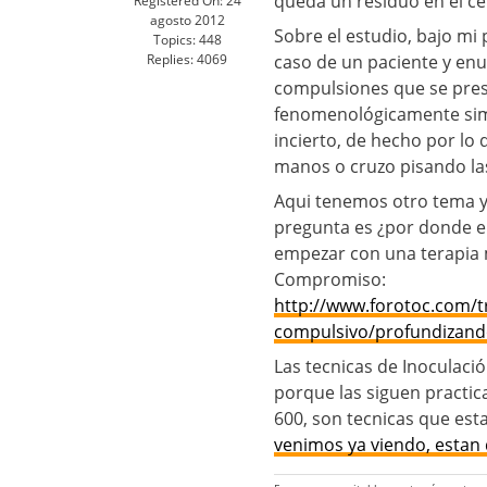
queda un residuo en el ce
Registered On:
24
agosto 2012
Sobre el estudio, bajo mi 
Topics:
448
Replies:
4069
caso de un paciente y en
compulsiones que se pres
fenomenológicamente simi
incierto, de hecho por lo
manos o cruzo pisando la
Aqui tenemos otro tema y
pregunta es ¿por donde e
empezar con una terapia m
Compromiso:
http://www.forotoc.com/t
compulsivo/profundizando
Las tecnicas de Inoculació
porque las siguen practic
600, son tecnicas que es
venimos ya viendo, estan