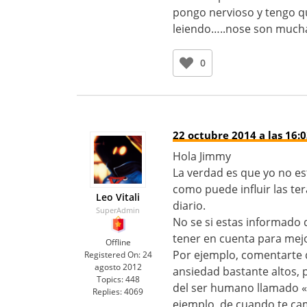
pongo nervioso y tengo qu
leiendo…..nose son muchas
0
22 octubre 2014 a las 16:
Hola Jimmy
La verdad es que yo no es
como puede influir las te
Leo Vitali
diario.
SuperAdmin
No se si estas informado 
tener en cuenta para mejor
Offline
Por ejemplo, comentarte q
Registered On:
24
agosto 2012
ansiedad bastante altos, 
Topics:
448
del ser humano llamado «
Replies:
4069
ejemplo, de cuando te cam