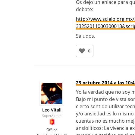
Os dejo un enlace para q
debate:
http://www.scielo.org.mx
33252011000300013&scrip
Saludos.
0
23 octubre 2014 a las 10:
Yo la verdad que no soy m
Bajo mi punto de vista so
cierto sentido utilizar t
Leo Vitali
y/o ansiedad es lo mismo q
SuperAdmin
cuentas no es mucho mejo
ansioliticos: La vivencia 
Offline