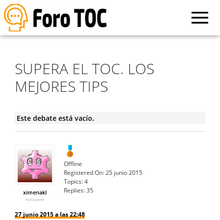
SUPERA EL TOC. LOS
MEJORES TIPS
Este debate está vacío.
Offline
Registered On:
25 junio 2015
Topics:
4
Replies:
35
ximenakl
Participante
27 junio 2015 a las 22:48