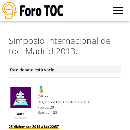
Simposio internacional de
toc. Madrid 2013.
Este debate está vacío.
Offline
Registered On:
15 octubre 2013
Topics:
20
Replies:
123
aure
Participante
25 diciembre 2014 a las 22:57