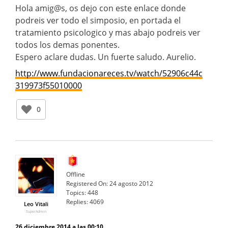
Hola amig@s, os dejo con este enlace donde
podreis ver todo el simposio, en portada el
tratamiento psicologico y mas abajo podreis ver
todos los demas ponentes.
Espero aclare dudas. Un fuerte saludo. Aurelio.
http://www.fundacionareces.tv/watch/52906c44c
319973f55010000
0
Offline
Registered On:
24 agosto 2012
Topics:
448
Replies:
4069
Leo Vitali
SuperAdmin
26 diciembre 2014 a las 00:10