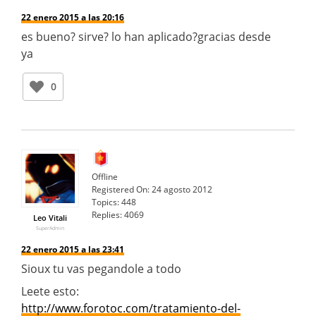
22 enero 2015 a las 20:16
es bueno? sirve? lo han aplicado?gracias desde
ya
0
Offline
Registered On:
24 agosto 2012
Topics:
448
Replies:
4069
Leo Vitali
SuperAdmin
22 enero 2015 a las 23:41
Sioux tu vas pegandole a todo
Leete esto:
http://www.forotoc.com/tratamiento-del-