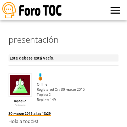
presentación
Este debate está vacío.
Offline
Registered On:
30 marzo 2015
Topics:
2
Replies:
149
lapeque
Participante
30 marzo 2015 a las 13:29
Hola a tod@s!