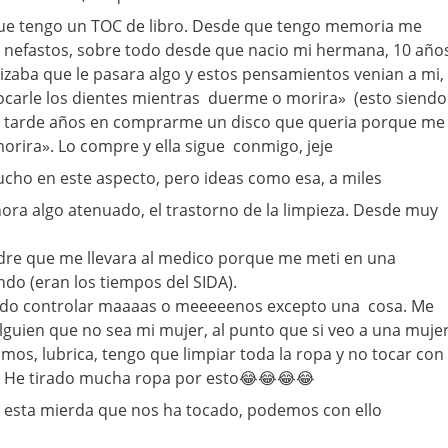
que tengo un TOC de libro. Desde que tengo memoria me
nefastos, sobre todo desde que nacio mi hermana, 10 año
zaba que le pasara algo y estos pensamientos venian a mi,
ocarle los dientes mientras duerme o morira» (esto siendo
r tarde años en comprarme un disco que queria porque me
orira». Lo compre y ella sigue conmigo, jeje
ho en este aspecto, pero ideas como esa, a miles
ra algo atenuado, el trastorno de la limpieza. Desde muy
dre que me llevara al medico porque me meti en una
tando (eran los tiempos del SIDA).
uido controlar maaaas o meeeeenos excepto una cosa. Me
lguien que no sea mi mujer, al punto que si veo a una muje
mos, lubrica, tengo que limpiar toda la ropa y no tocar con
a. He tirado mucha ropa por esto😂😂😂😂
esta mierda que nos ha tocado, podemos con ello