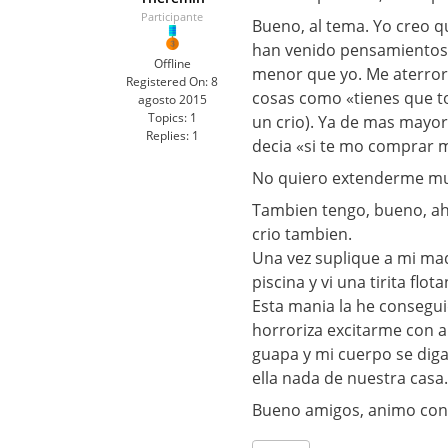
Participante
Bueno, al tema. Yo creo 
han venido pensamientos 
Offline
menor que yo. Me aterrori
Registered On:
8
cosas como «tienes que t
agosto 2015
Topics:
1
un crio). Ya de mas mayo
Replies:
1
decia «si te mo comprar m
No quiero extenderme muc
Tambien tengo, bueno, aho
crio tambien.
Una vez suplique a mi ma
piscina y vi una tirita flo
Esta mania la he conseg
horroriza excitarme con a
guapa y mi cuerpo se diga
ella nada de nuestra cas
Bueno amigos, animo con 