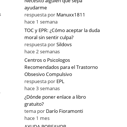
Necesito alguien que sepa
ayudarme
s
respuesta por
Manuxx1811
hace 1 semana
TOC y EPR: ¿Cómo aceptar la duda
moral sin sentir culpa?
respuesta por
Sildovs
hace 2 semanas
Centros o Psicologos
Recomendados para el Trastorno
Obsesivo Compulsivo
respuesta por
EPL
hace 3 semanas
r
¿Dónde poner enlace a libro
gratuito?
tema por
Darío Fioramonti
hace 1 mes
AYUDA PORFAVOR