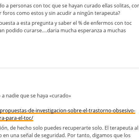
o a personas con toc que se hayan curado ellas solitas, co
er foros como estos y sin acudir a ningún terapeuta?
espuesta a esta pregunta y saber el % de enfermos con toc
han podido curarse….daria mucha esperanza a muchas
o a nadie que se haya «curado»
propuestas-de-investigacion-sobre-el-trastorno-obsesivo-
a-para-el-toc/
ón, de hecho solo puedes recuperarte solo. El terapeuta al
do en una señal de seguridad. Por tanto, digamos que los