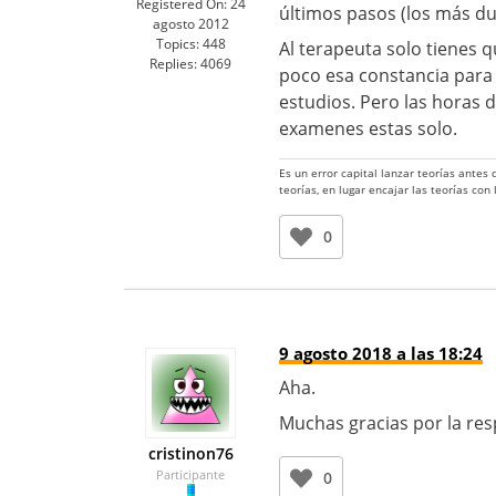
Registered On:
24
últimos pasos (los más du
agosto 2012
Topics:
448
Al terapeuta solo tienes 
Replies:
4069
poco esa constancia para 
estudios. Pero las horas 
examenes estas solo.
Es un error capital lanzar teorías antes
teorías, en lugar encajar las teorías con
0
9 agosto 2018 a las 18:24
Aha.
Muchas gracias por la res
cristinon76
Participante
0