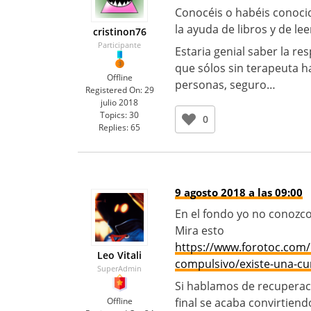
Conocéis o habéis conocid
la ayuda de libros y de le
cristinon76
Participante
Estaria genial saber la r
que sólos sin terapeuta 
Offline
personas, seguro…
Registered On:
29
julio 2018
Topics:
30
0
Replies:
65
9 agosto 2018 a las 09:00
En el fondo yo no conozc
Mira esto
https://www.forotoc.com/
Leo Vitali
compulsivo/existe-una-cur
SuperAdmin
Si hablamos de recuperaci
Offline
final se acaba convirtien