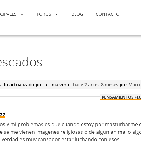
CIPALES
FOROS
BLOG
CONTACTO
eseados
sido actualizado por última vez el
hace 2 años, 8 meses
por
Marci
PENSAMIENTOS FE
:27
ños y mi problemas es que cuando estoy por masturbarme 
 se me vienen imagenes religiosas o de algun animal o alg
la verdad es muy cansador estar luchando con esos