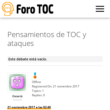
Pensamientos de TOC y
ataques
Este debate está vacío.
Offline
Registered On:
21 noviembre 2017
Topics:
1
Replies:
0
Oscarcb
Participante
21 noviembre 2017 a las 02:40