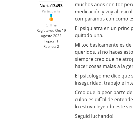
muchos años con toc per
Nuria13493
medicación y voy al psicól
Participante
comparamos con como es
Offline
El psiquiatra en un princi
Registered On:
19
quitado una.
agosto 2022
Topics:
1
Mi toc basicamente es de r
Replies:
2
queridos, si no haces est
siempre creo que he atrop
hacer cosas malas a la ge
El psicólogo me dice que s
inseguridad, trabajo e int
Creo que la peor parte de 
culpo es difícil de entend
lo estuvo leyendo este ve
Seguid luchando!