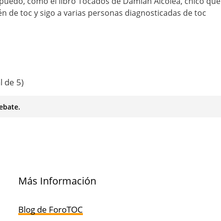
 puedo, como el libro Tocados de Damián Alcolea, chico que
n de toc y sigo a varias personas diagnosticadas de toc
l de 5)
ebate.
Más Información
Blog de ForoTOC