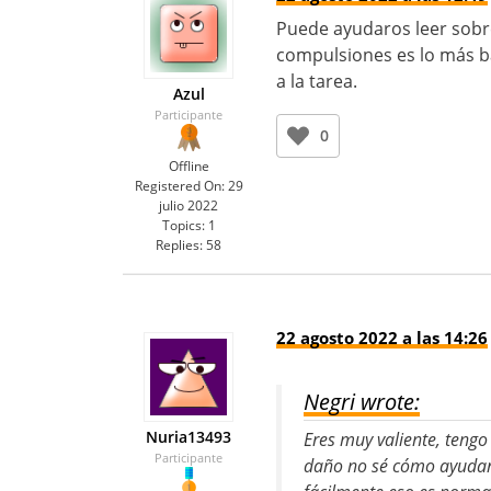
Puede ayudaros leer sobre
compulsiones es lo más b
a la tarea.
Azul
Participante
0
Offline
Registered On:
29
julio 2022
Topics:
1
Replies:
58
22 agosto 2022 a las 14:26
Negri wrote:
Nuria13493
Eres muy valiente, teng
Participante
daño no sé cómo ayudarla