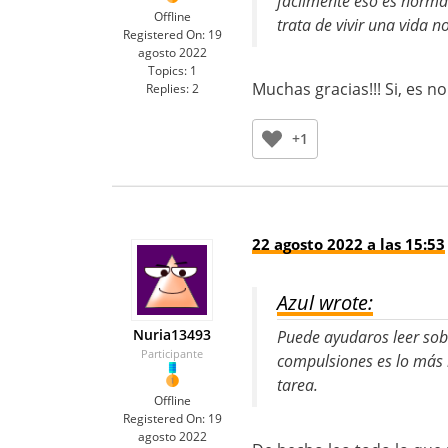
fácilmente eso es norma
Offline
trata de vivir una vida 
Registered On:
19
agosto 2022
Topics:
1
Muchas gracias!!! Si, es 
Replies:
2
+1
22 agosto 2022 a las 15:53
Azul wrote:
Nuria13493
Puede ayudaros leer sobr
Participante
compulsiones es lo más 
tarea.
Offline
Registered On:
19
agosto 2022