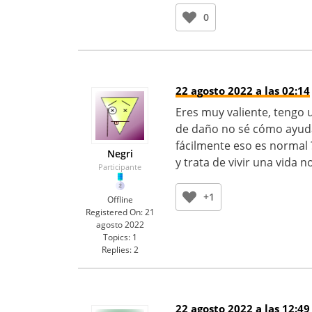
0
22 agosto 2022 a las 02:14
Eres muy valiente, tengo 
de daño no sé cómo ayudar
fácilmente eso es normal 
Negri
y trata de vivir una vida 
Participante
+1
Offline
Registered On:
21
agosto 2022
Topics:
1
Replies:
2
22 agosto 2022 a las 12:49