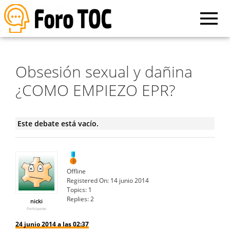
Obsesión sexual y dañina
¿COMO EMPIEZO EPR?
Este debate está vacío.
Offline
Registered On:
14 junio 2014
Topics:
1
Replies:
2
nicki
Participante
24 junio 2014 a las 02:37