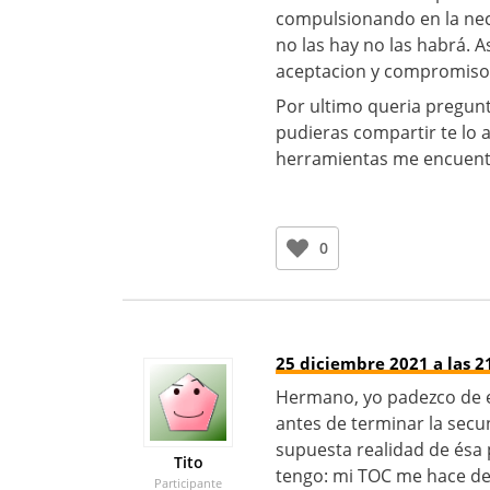
compulsionando en la ne
no las hay no las habrá. A
aceptacion y compromiso
Por ultimo queria pregunt
pudieras compartir te lo 
herramientas me encuentr
0
25 diciembre 2021 a las 2
Hermano, yo padezco de e
antes de terminar la secund
supuesta realidad de ésa
Tito
tengo: mi TOC me hace des
Participante