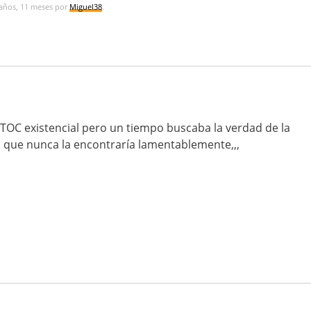
 años, 11 meses por
Miguel38
.
ui TOC existencial pero un tiempo buscaba la verdad de la
a que nunca la encontraría lamentablemente,,,