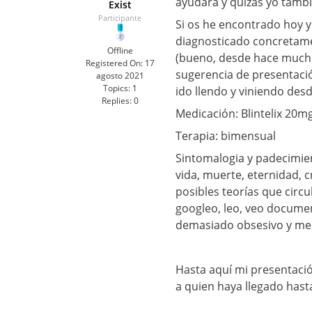
ayudará y quizás yo tamb
Exist
Participante
Si os he encontrado hoy 
diagnosticado concretame
Offline
(bueno, desde hace muchí
Registered On:
17
sugerencia de presentació
agosto 2021
Topics:
1
ido llendo y viniendo de
Replies:
0
Medicación: Blintelix 20m
Terapia: bimensual
Sintomalogia y padecimien
vida, muerte, eternidad, c
posibles teorías que circu
googleo, leo, veo documen
demasiado obsesivo y me 
Hasta aquí mi presentaci
a quien haya llegado hast