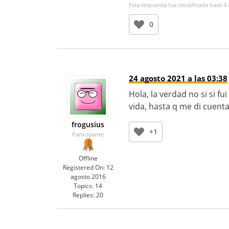
Esta respuesta fue modificada hace 4
0
24 agosto 2021 a las 03:38
Hola, la verdad no si si f
vida, hasta q me di cuent
frogusius
+1
Participante
Offline
Registered On:
12
agosto 2016
Topics:
14
Replies:
20