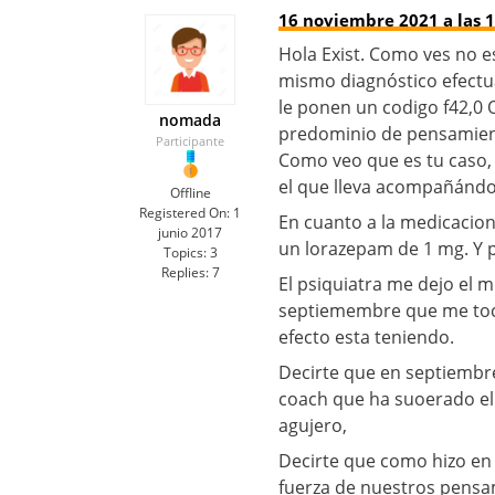
16 noviembre 2021 a las 1
Hola Exist. Como ves no 
mismo diagnóstico efectu
le ponen un codigo f42,0 
nomada
predominio de pensamient
Participante
Como veo que es tu caso,
el que lleva acompañánd
Offline
Registered On:
1
En cuanto a la medicaci
junio 2017
un lorazepam de 1 mg. Y p
Topics:
3
Replies:
7
El psiquiatra me dejo el 
septiemembre que me toca
efecto esta teniendo.
Decirte que en septiembr
coach que ha suoerado el
agujero,
Decirte que como hizo en 
fuerza de nuestros pensam