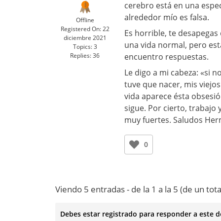
cerebro está en una espec
alrededor mío es falsa.
Offline
Registered On:
22
Es horrible, te desapegas 
diciembre 2021
una vida normal, pero es
Topics:
3
Replies:
36
encuentro respuestas.
Le digo a mi cabeza: «si n
tuve que nacer, mis viejo
vida aparece ésta obsesió
sigue. Por cierto, trabaj
muy fuertes. Saludos He
0
Viendo 5 entradas - de la 1 a la 5 (de un tota
Debes estar registrado para responder a este d