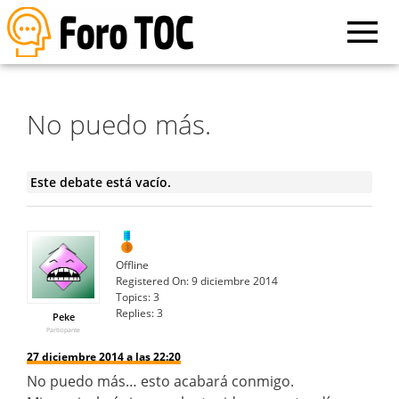
No puedo más.
Este debate está vacío.
Offline
Registered On:
9 diciembre 2014
Topics:
3
Replies:
3
Peke
Participante
27 diciembre 2014 a las 22:20
No puedo más… esto acabará conmigo.