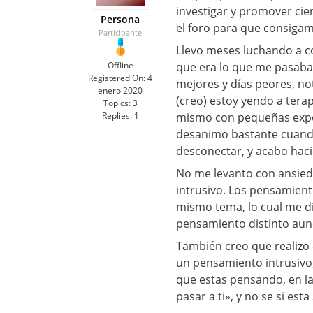
investigar y promover cie
Persona
el foro para que consigam
Participante
Llevo meses luchando a c
Offline
que era lo que me pasaba,
Registered On:
4
mejores y días peores, n
enero 2020
(creo) estoy yendo a tera
Topics:
3
Replies:
1
mismo con pequeñas expo
desanimo bastante cuando
desconectar, y acabo ha
No me levanto con ansied
intrusivo. Los pensamient
mismo tema, lo cual me dif
pensamiento distinto aun
También creo que realizo 
un pensamiento intrusivo,
que estas pensando, en la 
pasar a ti», y no se si e