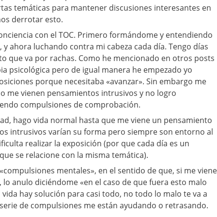
rtas temáticas para mantener discusiones interesantes en
os derrotar esto.
onciencia con el TOC. Primero formándome y entendiendo
 y ahora luchando contra mi cabeza cada día. Tengo días
oto que va por rachas. Como he mencionado en otros posts
pia psicológica pero de igual manera he empezado yo
siciones porque necesitaba «avanzar». Sin embargo me
 me vienen pensamientos intrusivos y no logro
ciendo compulsiones de comprobación.
ad, hago vida normal hasta que me viene un pensamiento
os intrusivos varían su forma pero siempre son entorno al
iculta realizar la exposición (por que cada día es un
que se relacione con la misma temática).
«compulsiones mentales», en el sentido de que, si me viene
 lo anulo diciéndome «en el caso de que fuera esto malo
vida hay solución para casi todo, no todo lo malo te va a
sta serie de compulsiones me están ayudando o retrasando.