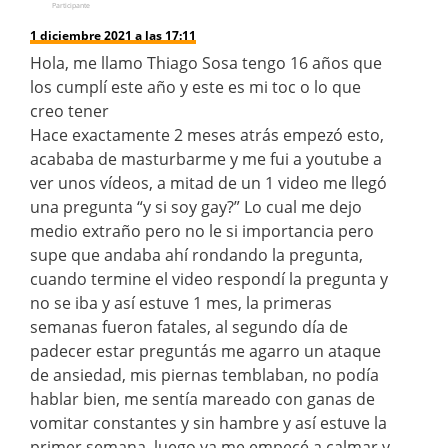
Participante
1 diciembre 2021 a las 17:11
Hola, me llamo Thiago Sosa tengo 16 años que
los cumplí este año y este es mi toc o lo que
creo tener
Hace exactamente 2 meses atrás empezó esto,
acababa de masturbarme y me fui a youtube a
ver unos vídeos, a mitad de un 1 video me llegó
una pregunta “y si soy gay?” Lo cual me dejo
medio extraño pero no le si importancia pero
supe que andaba ahí rondando la pregunta,
cuando termine el video respondí la pregunta y
no se iba y así estuve 1 mes, la primeras
semanas fueron fatales, al segundo día de
padecer estar preguntás me agarro un ataque
de ansiedad, mis piernas temblaban, no podía
hablar bien, me sentía mareado con ganas de
vomitar constantes y sin hambre y así estuve la
primer semana, luego ya me empecé a calmar y