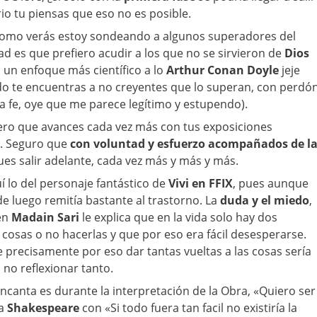
io tu piensas que eso no es posible.
 como verás estoy sondeando a algunos superadores del
ad es que prefiero acudir a los que no se sirvieron de
Dios
o un enfoque más científico a lo
Arthur Conan Doyle
jeje
do te encuentras a no creyentes que lo superan, con perdó
a fe, oye que me parece legítimo y estupendo).
pero que avances cada vez más con tus exposiciones
s. Seguro que
con voluntad y esfuerzo acompañados de l
es salir adelante, cada vez más y más y más.
 lo del personaje fantástico de
Vivi en FFIX
, pues aunque
de luego remitía bastante al trastorno. La
duda y el miedo
,
en
Madain Sari
le explica que en la vida solo hay dos
 cosas o no hacerlas y que por eso era fácil desesperarse.
 precisamente por eso dar tantas vueltas a las cosas sería
 no reflexionar tanto.
canta es durante la interpretación de la Obra, «Quiero ser
 a
Shakespeare
con «Si todo fuera tan facil no existiría la