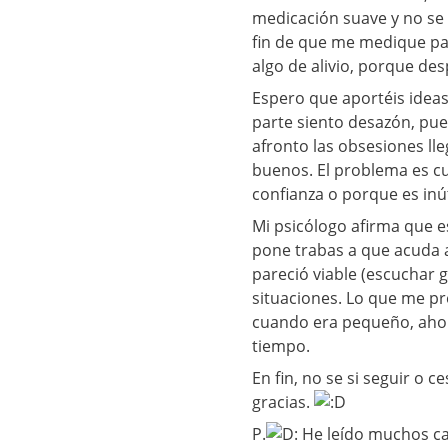
medicación suave y no se 
fin de que me medique par
algo de alivio, porque de
Espero que aportéis ideas
parte siento desazón, pu
afronto las obsesiones l
buenos. El problema es cu
confianza o porque es inút
Mi psicólogo afirma que es
pone trabas a que acuda a
pareció viable (escuchar
situaciones. Lo que me p
cuando era pequeño, ahor
tiempo.
En fin, no se si seguir o c
gracias.
P.
He leído muchos ca