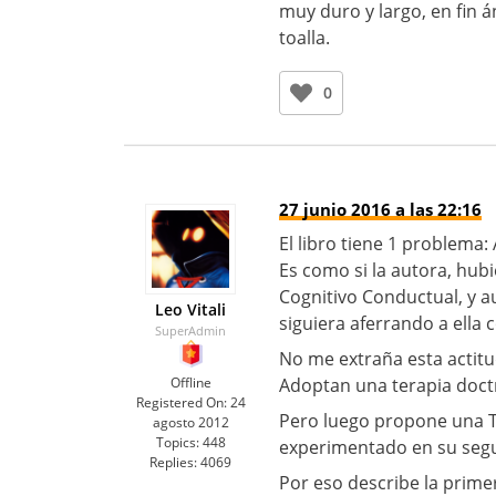
muy duro y largo, en fin á
toalla.
0
27 junio 2016 a las 22:16
El libro tiene 1 problema
Es como si la autora, hu
Cognitivo Conductual, y a
Leo Vitali
siguiera aferrando a ella 
SuperAdmin
No me extraña esta actitu
Offline
Adoptan una terapia doctri
Registered On:
24
Pero luego propone una Te
agosto 2012
Topics:
448
experimentado en su seg
Replies:
4069
Por eso describe la prime