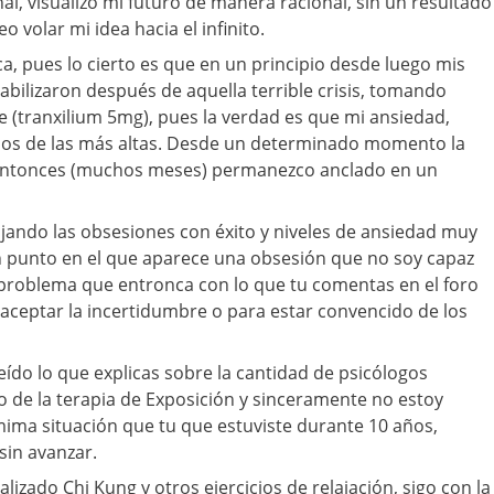
nal, visualizo mi futuro de manera racional, sin un resultado
o volar mi idea hacia el infinito.
ca, pues lo cierto es que en un principio desde luego mis
abilizaron después de aquella terrible crisis, tomando
e (tranxilium 5mg), pues la verdad es que mi ansiedad,
ejos de las más altas. Desde un determinado momento la
 entonces (muchos meses) permanezco anclado en un
jando las obsesiones con éxito y niveles de ansiedad muy
n punto en el que aparece una obsesión que no soy capaz
 problema que entronca con lo que tu comentas en el foro
a aceptar la incertidumbre o para estar convencido de los
 leído lo que explicas sobre la cantidad de psicólogos
 de la terapia de Exposición y sinceramente no estoy
mima situación que tu que estuviste durante 10 años,
sin avanzar.
ealizado Chi Kung y otros ejercicios de relajación, sigo con la