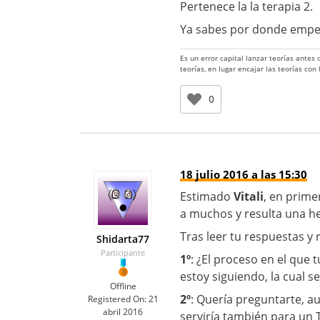
Pertenece la la terapia 2.
Ya sabes por donde empe
Es un error capital lanzar teorías antes
teorías, en lugar encajar las teorías con
0
18 julio 2016 a las 15:30
Estimado
Vitali
, en prime
a muchos y resulta una h
Tras leer tu respuestas y
Shidarta77
Participante
1º
: ¿El proceso en el que 
estoy siguiendo, la cual s
Offline
2º
: Quería preguntarte, a
Registered On:
21
abril 2016
serviría también para un T