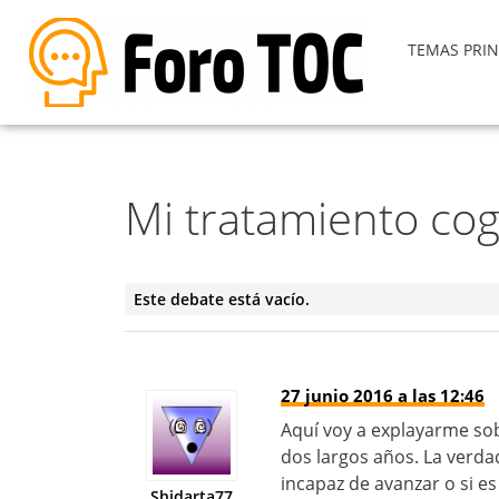
TEMAS PRIN
Mi tratamiento cog
Este debate está vacío.
27 junio 2016 a las 12:46
Aquí voy a explayarme sob
dos largos años. La verd
incapaz de avanzar o si es 
Shidarta77