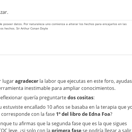
zar.
 de poseer datos. Por naturaleza uno comienza a alterar los hechos para encajarlos en las
 los hechos. Sir Arthur Conan Doyle
r lugar
agradecer
la labor que ejecutas en este foro, ayudas
erramienta inestimable para ampliar conocimientos.
 reflexionar quería preguntarte
dos cositas
:
tu estuviste encallado 10 años se basaba en la terapia que y
e corresponde con la fase
1º del libro de Edna Foa
?
unque tu afirmas que la segunda fase que es la que sigues
OC leve, ¿si solo con la
primera fase
se podría llegar a salir