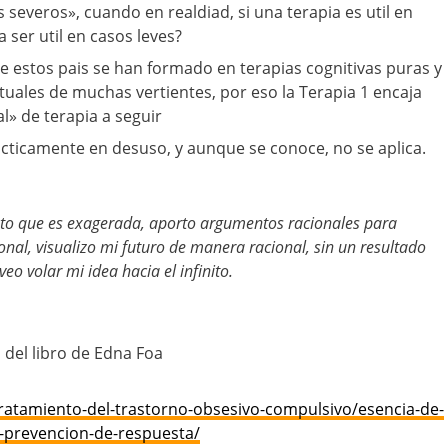
severos», cuando en realdiad, si una terapia es util en
 ser util en casos leves?
de estos pais se han formado en terapias cognitivas puras y
tuales de muchas vertientes, por eso la Terapia 1 encaja
l» de terapia a seguir
racticamente en desuso, y aunque se conoce, no se aplica.
pto que es exagerada, aporto argumentos racionales para
ional, visualizo mi futuro de manera racional, sin un resultado
eo volar mi idea hacia el infinito.
 del libro de Edna Foa
ratamiento-del-trastorno-obsesivo-compulsivo/esencia-de-
y-prevencion-de-respuesta/