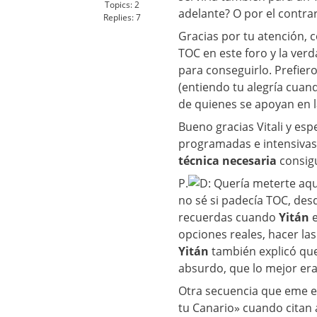
Topics:
2
adelante? O por el contrar
Replies:
7
Gracias por tu atención,
TOC en este foro y la verd
para conseguirlo. Prefier
(entiendo tu alegría cuan
de quienes se apoyan en l
Bueno gracias Vitali y es
programadas e intensiva
técnica necesaria
consigu
P.
Quería meterte aquí
no sé si padecía TOC, des
recuerdas cuando
Yitán
opciones reales, hacer las
Yitán
también explicó que
absurdo, que lo mejor era
Otra secuencia que eme en
tu Canario» cuando citan