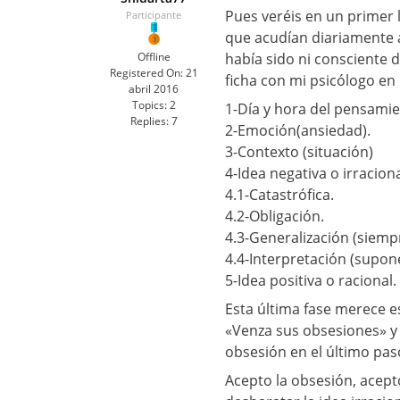
Pues veréis en un primer 
Participante
que acudían diariamente 
Offline
había sido ni consciente 
Registered On:
21
ficha con mi psicólogo en
abril 2016
Topics:
2
1-Día y hora del pensamie
Replies:
7
2-Emoción(ansiedad).
3-Contexto (situación)
4-Idea negativa o irracion
4.1-Catastrófica.
4.2-Obligación.
4.3-Generalización (siemp
4.4-Interpretación (supon
5-Idea positiva o racional.
Esta última fase merece e
«Venza sus obsesiones» y 
obsesión en el último paso
Acepto la obsesión, acep