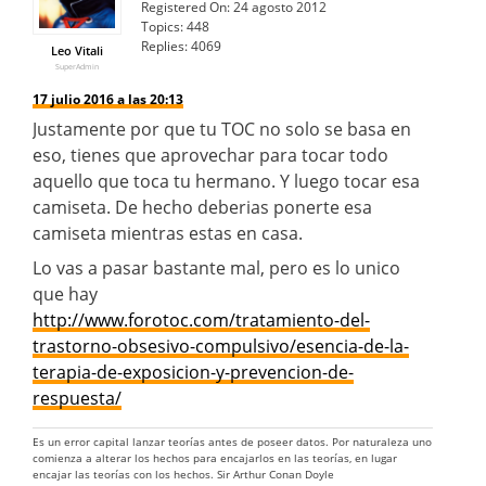
Registered On:
24 agosto 2012
Topics:
448
Replies:
4069
Leo Vitali
SuperAdmin
17 julio 2016 a las 20:13
Justamente por que tu TOC no solo se basa en
eso, tienes que aprovechar para tocar todo
aquello que toca tu hermano. Y luego tocar esa
camiseta. De hecho deberias ponerte esa
camiseta mientras estas en casa.
Lo vas a pasar bastante mal, pero es lo unico
que hay
http://www.forotoc.com/tratamiento-del-
trastorno-obsesivo-compulsivo/esencia-de-la-
terapia-de-exposicion-y-prevencion-de-
respuesta/
Es un error capital lanzar teorías antes de poseer datos. Por naturaleza uno
comienza a alterar los hechos para encajarlos en las teorías, en lugar
encajar las teorías con los hechos. Sir Arthur Conan Doyle