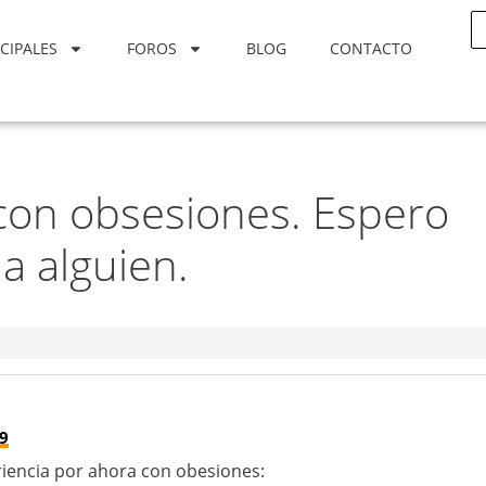
CIPALES
FOROS
BLOG
CONTACTO
 con obsesiones. Espero
a alguien.
39
iencia por ahora con obesiones: