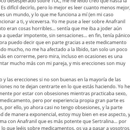
oco desesperado sobre TOC, me he leído creo que hasta la
Es difícil decirlo, pero lo mejor es leer cuanto menos mejor
o es un mundo, y lo que me funciona a mí (en mi caso
ncionar a ti, y viceversa. Yo me puse a leer sobre Anafranil
ento eran cosas horribles… sentía que me iba a joder aún
a a quedar impotente, sin sensaciones… en fin, tenía pánico
ahora puedo decir que en parte gracias a este medicamento
rado mucho, no me ha afectado a la líbido, tan solo un poco
ás en correrme, pero mira, incluso en ocasiones es una
ntar mucho más con mi pareja, y mis erecciones son muy
o y las erecciones si no son buenas en la mayoría de las
iones no te dejan centrarte en lo que estás haciendo. Yo he
amente por estar con obsesiones mientras practicaba sexo,
l medicamento, pero por experiencia propia gran parte es
, por ello, yo ahora casi no tengo obsesiones, y la parte
ad de manera exponencial, estoy muy bien en ese aspecto, 
ma con Anafranil que es más potente que Sertralina… por
o lo que leéis sobre medicamentos, os va a pasar a vosotros