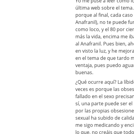
Yo me puse a leer como l
última web sobre el tema. 
porque al final, cada cas
Anafranil), no te puede fu
como loco, y el 80 por ci
más la vida, encima me ib
al Anafranil. Pues bien, 
en visto la luz, y he mejo
en el tema de que tardo m
ventaja, pues puedo agua
buenas.
¿Qué ocurre aquí? La líbid
veces es porque las obses
fallado en el sexo precis
sí, una parte puede ser e
por las propias obsesiones
sexual ha subido de calid
me sigo medicando y enci
lo que, no creáis que tod