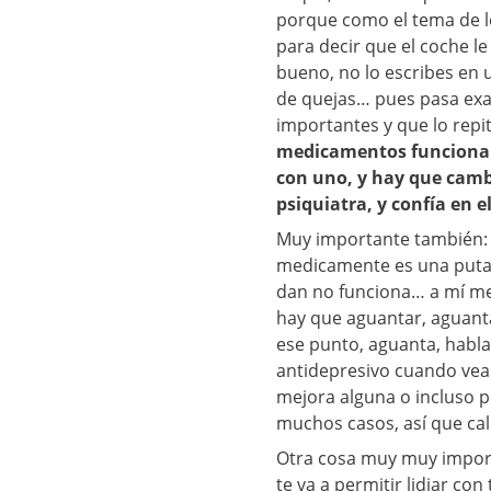
porque como el tema de lo
para decir que el coche le
bueno, no lo escribes en 
de quejas… pues pasa ex
importantes y que lo repi
medicamentos funcionan
con uno, y hay que camb
psiquiatra, y confía en el
Muy importante también
medicamente es una puta 
dan no funciona… a mí me
hay que aguantar, aguanta
ese punto, aguanta, habla
antidepresivo cuando veas
mejora alguna o incluso p
muchos casos, así que ca
Otra cosa muy muy impor
te va a permitir lidiar c