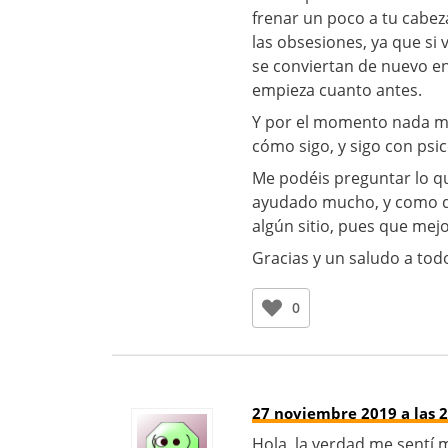
frenar un poco a tu cabez
las obsesiones, ya que si v
se conviertan de nuevo en
empieza cuanto antes.
Y por el momento nada má
cómo sigo, y sigo con psi
Me podéis preguntar lo qu
ayudado mucho, y como qu
algún sitio, pues que mejo
Gracias y un saludo a tod
0
27 noviembre 2019 a las 2
Hola, la verdad me sentí 