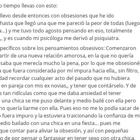
 tiempo llevas con esto:
 llevo desde entonces con obsesiones que he ido
sta que llegó una que me pareció la peor de todas (luego
tra…) y me tuvo todo agosto pensando en eso, totalmente
, y es cuando mi psicóloga me derivó al psiquiatra.
específicos sobre los pensamientos obsesivos: Comenzaron
rtir de una nueva relación amorosa, en la que no quería
nsaba que merecía mucho la pena, por lo que me obsesioné
 que fuera considerada por mí impura hacia ella,, sin filtro,
dad recordar cualquier acto del pasado que no hubiera
 en pareja con mis ex novias,, y tener que contárselo. Y de
s tan ridículas como que me daba ansiedad el tener
a una chica se me puso delante y medio bailé con ella pero
no quería liarme con ella. Pues eso no me lo podía sacar de
 fuera impuro y la estuviera traicionando la confianza de m
edio bailado con una chica en una fiesta… pues me
que contar para aliviar la obsesión, y así con pequeñas
to de por pensar o fantasear en tener sexo con otra chica,