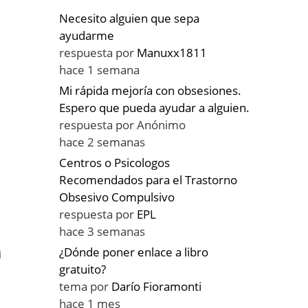
Necesito alguien que sepa
ayudarme
respuesta por
Manuxx1811
hace 1 semana
Mi rápida mejoría con obsesiones.
Espero que pueda ayudar a alguien.
respuesta por
Anónimo
hace 2 semanas
Centros o Psicologos
Recomendados para el Trastorno
Obsesivo Compulsivo
respuesta por
EPL
hace 3 semanas
¿Dónde poner enlace a libro
i
gratuito?
tema por
Darío Fioramonti
hace 1 mes