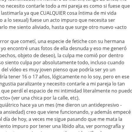
o necesito contarle todo a mi pareja es como si fuese que
lastimarla ya que CUALQUIER cosa íntima de mi vida
 a lo sexual) fuese un acto impuro que necesita ser
arlo me siento aliviado, hasta que surge otro nuevo «acto
rror que cometí, una especie de fetiche con su hermana
yo encontré unas fotos de ella desnuda y eso me generó
pechos, objeto de deseo), la culpa me comió por dentro
eso siento culpa por absolutamente todo, incluso cuando
a del vídeo es muy joven pienso que podría ser yo un
ría tener 16 o 17 años, lógicamente no lo soy, pero en ese
stia paralizante y necesito contarle a mi pareja lo tan
que perdí el espacio de mi intimidad literalmente no pued
to» (ver una chica por la calle, etc).
uiátrico hace ya un mes (me dieron un antidepresivo -
 la ansiedad) creo que viene funcionando, y además empecé
 al día de hoy, a veces me sigue pasando que me mata la
iento impuro por tener una libido alta, ver pornografía y