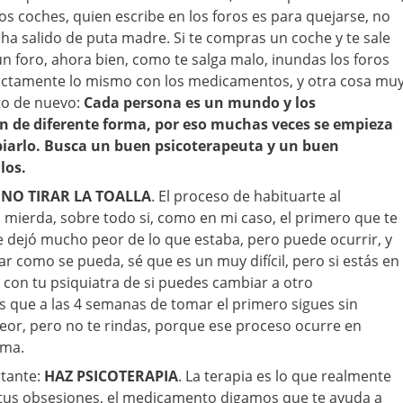
s coches, quien escribe en los foros es para quejarse, no
 ha salido de puta madre. Si te compras un coche y te sale
un foro, ahora bien, como te salga malo, inundas los foros
actamente lo mismo con los medicamentos, y otra cosa mu
to de nuevo:
Cada persona es un mundo y los
 de diferente forma, por eso muchas veces se empieza
iarlo.
Busca un buen psicoterapeuta y un buen
los.
:
NO TIRAR LA TOALLA
. El proceso de habituarte al
mierda, sobre todo si, como en mi caso, el primero que te
 dejó mucho peor de lo que estaba, pero puede ocurrir, y
r como se pueda, sé que es un muy difícil, pero si estás en
 con tu psiquiatra de si puedes cambiar a otro
 que a las 4 semanas de tomar el primero sigues sin
eor, pero no te rindas, porque ese proceso ocurre en
lma.
tante:
HAZ PSICOTERAPIA
. La terapia es lo que realmente
on tus obsesiones, el medicamento digamos que te ayuda a