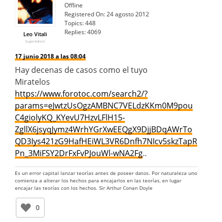
Offline
Registered On:
24 agosto 2012
Topics:
448
Replies:
4069
Leo Vitali
SuperAdmin
17 junio 2018 a las 08:04
Hay decenas de casos como el tuyo
Miratelos
https://www.forotoc.com/search2/?
params=eJwtzUsOgzAMBNC7VELdzKKm0M9pou
C4giolyKQ_KYevU7HzvLFlH15-
ZgllX6jsyqJymz4WrhYGrXwEEQgX9DjjBDqAWrTo
QD3Iys421zG9HafHEiWL3VR6Dnfh7NIcv5skzTapR
Pn_3MiFSY2DrFxFvPJouWl-wNA2Fg
..
Es un error capital lanzar teorías antes de poseer datos. Por naturaleza uno
comienza a alterar los hechos para encajarlos en las teorías, en lugar
encajar las teorías con los hechos. Sir Arthur Conan Doyle
0