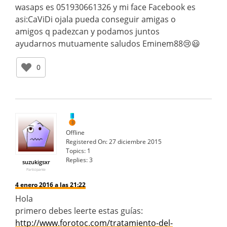
wasaps es 051930661326 y mi face Facebook es
asi:CaViDi ojala pueda conseguir amigas o
amigos q padezcan y podamos juntos
ayudarnos mutuamente saludos Eminem88😢😃
0
Offline
Registered On:
27 diciembre 2015
Topics:
1
Replies:
3
suzukigsxr
Participante
4 enero 2016 a las 21:22
Hola
primero debes leerte estas guías:
http://www.forotoc.com/tratamiento-del-