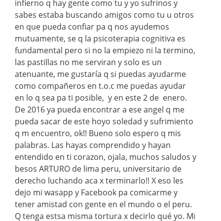
infierno q hay gente como tu y yo sufrinos y
sabes estaba buscando amigos como tu u otros
en que pueda confiar pa q nos ayudemos
mutuamente, se q la psicoterapia cognitiva es
fundamental pero si no la empiezo ni la termino,
las pastillas no me serviran y solo es un
atenuante, me gustaría q si puedas ayudarme
como compañeros en t.o.c me puedas ayudar
en lo q sea pa ti posible, y en este 2 de enero.
De 2016 ya pueda encontrar a ese angel q me
pueda sacar de este hoyo soledad y sufrimiento
q m encuentro, ok!! Bueno solo espero q mis
palabras. Las hayas comprendido y hayan
entendido en ti corazon, ojala, muchos saludos y
besos ARTURO de lima peru, universitario de
derecho luchando aca x terminarlo!! X eso les
dejo mi wasapp y Facebook pa comicarme y
tener amistad con gente en el mundo o el peru.
Q tenga estsa misma tortura x decirlo qué yo. Mi