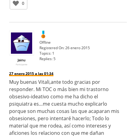
0
Offline
Registered On:
26 enero 2015
Topics:
1
Replies:
5
Jainu
Participante
27 enero 2015 a las 01:34
Muy buenas Vitali,ante todo gracias por
responder. Mi TOC o más bien mi trastorno
obsesivo-ideativo como me ha dicho el
psiquiatra es…me cuesta mucho explicarlo
porque son muchas cosas las que acaparan mis
obsesiones, pero intentaré hacerlo; Todo lo
material que me rodea, así como intereses y
aficiones los relaciono con que me dañan