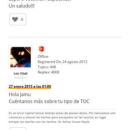
Un saludo!!!
0
Offline
Registered On:
24 agosto 2012
Topics:
448
Replies:
4069
Leo Vitali
SuperAdmin
27 enero 2015 a las 01:00
Hola Jainu
Cuéntanos más sobre tu tipo de TOC
Es un error capital lanzar teorías antes de poseer datos. Por naturaleza uno
comienza a alterar los hechos para encajarlos en las teorías, en lugar
encajar las teorías con los hechos. Sir Arthur Conan Doyle