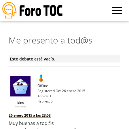
Me presento a tod@s
Este debate está vacío.
Offline
Registered On:
26 enero 2015
Topics:
1
Replies:
5
Jainu
Participante
26 enero 2015 a las 23:08
Muy buenas a tod@s