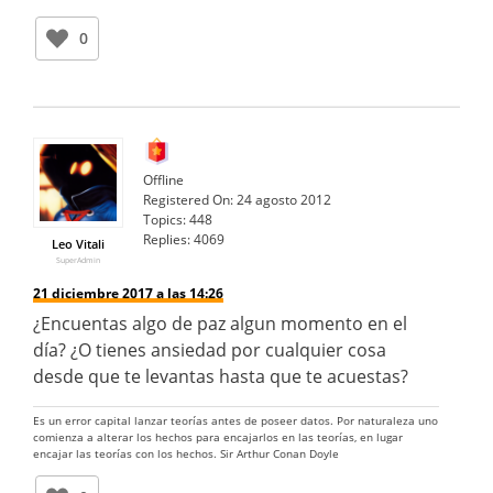
0
Offline
Registered On:
24 agosto 2012
Topics:
448
Replies:
4069
Leo Vitali
SuperAdmin
21 diciembre 2017 a las 14:26
¿Encuentas algo de paz algun momento en el
día? ¿O tienes ansiedad por cualquier cosa
desde que te levantas hasta que te acuestas?
Es un error capital lanzar teorías antes de poseer datos. Por naturaleza uno
comienza a alterar los hechos para encajarlos en las teorías, en lugar
encajar las teorías con los hechos. Sir Arthur Conan Doyle