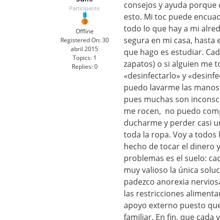
consejos y ayuda porque e
Participante
esto. Mi toc puede encuad
todo lo que hay a mi alre
Offline
segura en mi casa, hasta 
Registered On:
30
abril 2015
que hago es estudiar. Cad
Topics:
1
zapatos) o si alguien me 
Replies:
0
«desinfectarlo» y «desinf
puedo lavarme las manos u
pues muchas son inconscie
me rocen, no puedo compa
ducharme y perder casi un
toda la ropa. Voy a todos 
hecho de tocar el dinero
problemas es el suelo: cad
muy valioso la única soluc
padezco anorexia nervios
las restricciones aliment
apoyo externo puesto que
familiar. En fin, que cad