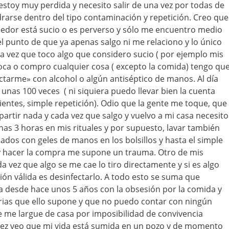
stoy muy perdida y necesito salir de una vez por todas de
rarse dentro del tipo contaminación y repetición. Creo que
dedor está sucio o es perverso y sólo me encuentro medio
el punto de que ya apenas salgo ni me relaciono y lo único
a vez que toco algo que considero sucio ( por ejemplo mis
toca o compro cualquier cosa ( excepto la comida) tengo qu
ectarme» con alcohol o algún antiséptico de manos. Al día
nas 100 veces ( ni siquiera puedo llevar bien la cuenta
ntes, simple repetición). Odio que la gente me toque, que
rtir nada y cada vez que salgo y vuelvo a mi casa necesito
as 3 horas en mis rituales y por supuesto, lavar también
lados con geles de manos en los bolsillos y hasta el simple
 y hacer la compra me supone un trauma. Otro de mis
a vez que algo se me cae lo tiro directamente y si es algo
ión válida es desinfectarlo. A todo esto se suma que
a desde hace unos 5 años con la obsesión por la comida y
arias que ello supone y que no puedo contar con ningún
 me largue de casa por imposibilidad de convivencia
a vez veo que mi vida está sumida en un pozo y de momento