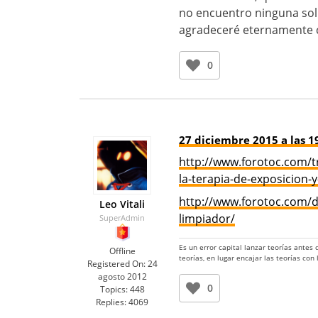
no encuentro ninguna sol
agradeceré eternamente c
0
27 diciembre 2015 a las 1
http://www.forotoc.com/t
la-terapia-de-exposicion-
http://www.forotoc.com/di
Leo Vitali
limpiador/
SuperAdmin
Es un error capital lanzar teorías antes
Offline
teorías, en lugar encajar las teorías con
Registered On:
24
agosto 2012
0
Topics:
448
Replies:
4069