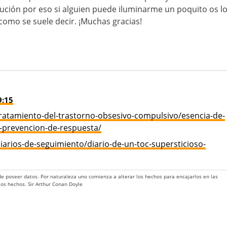
ución por eso si alguien puede iluminarme un poquito os l
omo se suele decir. ¡Muchas gracias!
9:15
ratamiento-del-trastorno-obsesivo-compulsivo/esencia-de-
y-prevencion-de-respuesta/
arios-de-seguimiento/diario-de-un-toc-supersticioso-
 de poseer datos. Por naturaleza uno comienza a alterar los hechos para encajarlos en las
 los hechos. Sir Arthur Conan Doyle