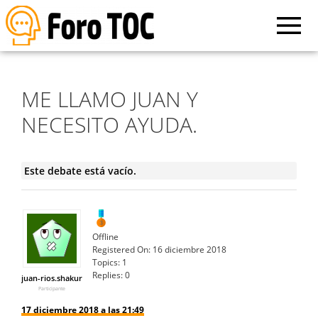
ME LLAMO JUAN Y
NECESITO AYUDA.
Este debate está vacío.
Offline
Registered On:
16 diciembre 2018
Topics:
1
Replies:
0
juan-rios.shakur
Participante
17 diciembre 2018 a las 21:49