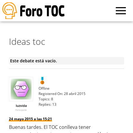
Ideas toc
Este debate está vacío.
Offline
Registered On:
28 abril 2015
Topics:
8
Replies:
13
luzvida
Participante
24 mayo 2015 a las 15:21
Buenas tardes. El TOC conlleva tener