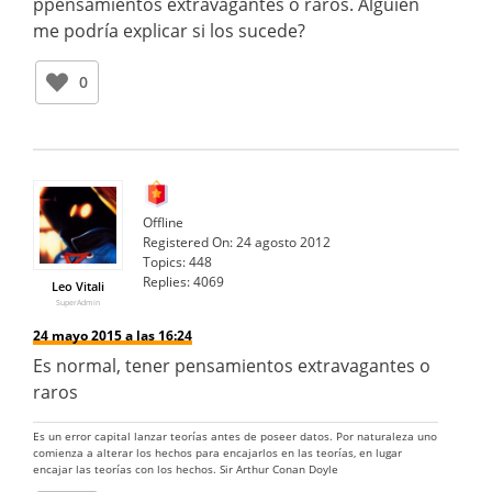
ppensamientos extravagantes o raros. Alguien
me podría explicar si los sucede?
0
Offline
Registered On:
24 agosto 2012
Topics:
448
Replies:
4069
Leo Vitali
SuperAdmin
24 mayo 2015 a las 16:24
Es normal, tener pensamientos extravagantes o
raros
Es un error capital lanzar teorías antes de poseer datos. Por naturaleza uno
comienza a alterar los hechos para encajarlos en las teorías, en lugar
encajar las teorías con los hechos. Sir Arthur Conan Doyle