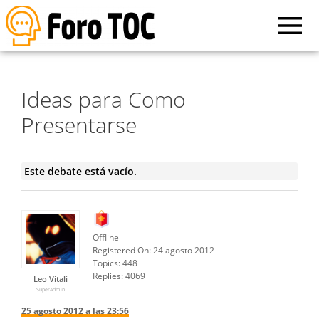
Ideas para Como
Presentarse
Este debate está vacío.
Offline
Registered On:
24 agosto 2012
Topics:
448
Replies:
4069
Leo Vitali
SuperAdmin
25 agosto 2012 a las 23:56