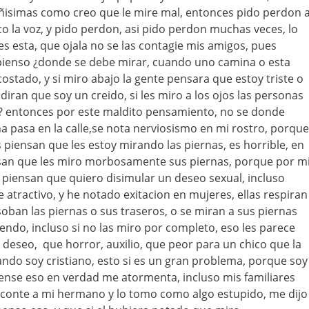
isimas como creo que le mire mal, entonces pido perdon 
co la voz, y pido perdon, asi pido perdon muchas veces, lo
es esta, que ojala no se las contagie mis amigos, pues
pienso ¿donde se debe mirar, cuando uno camina o esta
 costado, y si miro abajo la gente pensara que estoy triste o
 diran que soy un creido, si les miro a los ojos las personas
 entonces por este maldito pensamiento, no se donde
 pasa en la calle,se nota nerviosismo en mi rostro, porque
 piensan que les estoy mirando las piernas, es horrible, en
san que les miro morbosamente sus piernas, porque por m
 piensan que quiero disimular un deseo sexual, incluso
 atractivo, y he notado exitacion en mujeres, ellas respiran
soban las piernas o sus traseros, o se miran a sus piernas
endo, incluso si no las miro por completo, eso les parece
deseo, que horror, auxilio, que peor para un chico que la
ndo soy cristiano, esto si es un gran problema, porque soy
piense eso en verdad me atormenta, incluso mis familiares
o conte a mi hermano y lo tomo como algo estupido, me dijo