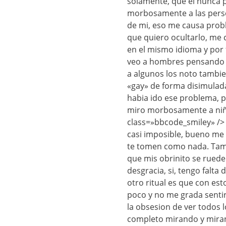
solamente, que el nunca p
morbosamente a las person
de mi, eso me causa prob
que quiero ocultarlo, me
en el mismo idioma y por
veo a hombres pensando q
a algunos los noto tambie
«gay» de forma disimulad
habia ido ese problema, 
miro morbosamente a niñ
class=»bbcode_smiley» /> 
casi imposible, bueno me
te tomen como nada. Tamb
que mis obrinito se ruede
desgracia, si, tengo falta
otro ritual es que con est
poco y no me grada sentir
la obsesion de ver todos l
completo mirando y miran