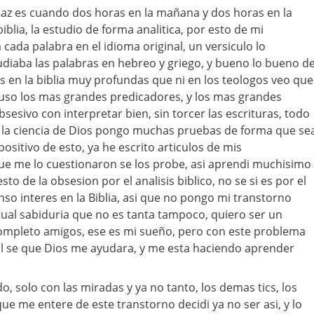
 paz es cuando dos horas en la mañana y dos horas en la
blia, la estudio de forma analitica, por esto de mi
cada palabra en el idioma original, un versiculo lo
diaba las palabras en hebreo y griego, y bueno lo bueno d
s en la biblia muy profundas que ni en los teologos veo que
luso los mas grandes predicadores, y los mas grandes
esivo con interpretar bien, sin torcer las escrituras, todo
la ciencia de Dios pongo muchas pruebas de forma que se
 positivo de esto, ya he escrito articulos de mis
ue me lo cuestionaron se los probe, asi aprendi muchisimo
sto de la obsesion por el analisis biblico, no se si es por el
so interes en la Biblia, asi que no pongo mi transtorno
ual sabiduria que no es tanta tampoco, quiero ser un
completo amigos, ese es mi sueño, pero con este problema
al se que Dios me ayudara, y me esta haciendo aprender
 solo con las miradas y ya no tanto, los demas tics, los
ue me entere de este transtorno decidi ya no ser asi, y lo