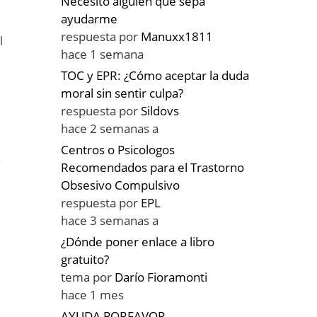
Necesito alguien que sepa
ayudarme
respuesta por
Manuxx1811
l
hace 1 semana
TOC y EPR: ¿Cómo aceptar la duda
moral sin sentir culpa?
respuesta por
Sildovs
hace 2 semanas a
Centros o Psicologos
e
Recomendados para el Trastorno
Obsesivo Compulsivo
respuesta por
EPL
hace 3 semanas a
¿Dónde poner enlace a libro
gratuito?
o
tema por
Darío Fioramonti
hace 1 mes
AYUDA PORFAVOR