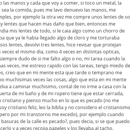
las manos y cada que voy a comer, si toco un metal, la
o sea la comida, pues me lavo denuevo las manos, me
ples, por ejemplo la otra vez me compre unos lentes de so
ay lentes que hacen mas daño que bien, entonces me
dia mis lentes de todo, si le caia algo como un chorro de
ba que ya le habia llegado algo de cloro y me torturaba
s lentes, devolvi tres lentes, hice revisar que protejan
veces el mismo dia, como 4 veces en distintas opticas,
 siempre dudo de si me falto algo o no, mi tarea cuando la
imas veces, me estreso rapido con las tareas, tengo miedo d
s, creo que en mi mente esta que tarde o temprano me
o muchisimas veces las cosas, algo que esta en mi mente
uelva a caminar muchisimo, contal de no irme a casa con la
puerta de mi baño y de mi ropero tiene que estar cerrada,
y cristiano y pienso mucho en lo que es pecado (no me
soy cristiano feliz, leo la biblia y no considero el cristianism
pero por mi transtorno me excedo), por ejemplo cuando
s basuras de la calle es pecado?, pues decia, si se que puedo
rlo y a veces recojia papeles y los llevaba al tacho,