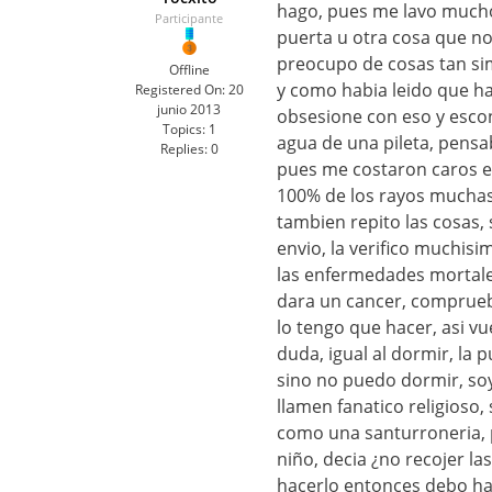
hago, pues me lavo mucho 
Participante
puerta u otra cosa que n
preocupo de cosas tan sim
Offline
y como habia leido que h
Registered On:
20
junio 2013
obsesione con eso y escon
Topics:
1
agua de una pileta, pensa
Replies:
0
pues me costaron caros eso
100% de los rayos muchas 
tambien repito las cosas,
envio, la verifico muchis
las enfermedades mortale
dara un cancer, comprueb
lo tengo que hacer, asi v
duda, igual al dormir, la 
sino no puedo dormir, so
llamen fanatico religioso, 
como una santurroneria, 
niño, decia ¿no recojer la
hacerlo entonces debo hace