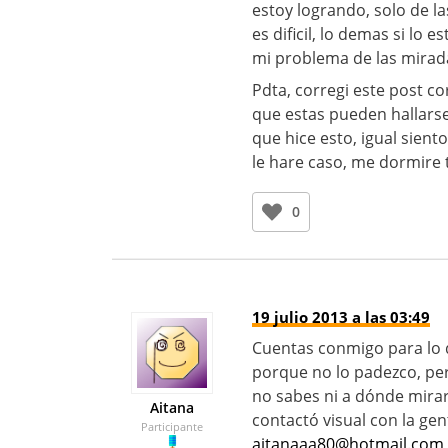
estoy logrando, solo de l
es dificil, lo demas si lo
mi problema de las mirad
Pdta, corregi este post c
que estas pueden hallarse
que hice esto, igual sient
le hare caso, me dormire t
0
19 julio 2013 a las 03:49
Cuentas conmigo para lo q
porque no lo padezco, per
no sabes ni a dónde mira
Aitana
contactó visual con la gen
Participante
aitanaaa80@hotmail.com