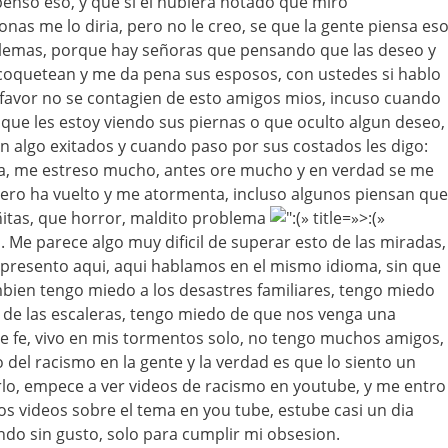
enso eso, y que si el hubiera notado que miro
as me lo diria, pero no le creo, se que la gente piensa es
lemas, porque hay señoras que pensando que las deseo y
 coquetean y me da pena sus esposos, con ustedes si hablo
 favor no se contagien de esto amigos mios, incuso cuando
ue les estoy viendo sus piernas o que oculto algun deseo,
n algo exitados y cuando paso por sus costados les digo:
a, me estreso mucho, antes ore mucho y en verdad se me
pero ha vuelto y me atormenta, incluso algunos piensan que
itas, que horror, maldito problema
:(» title=»>:(»
. Me parece algo muy dificil de superar esto de las miradas,
 presento aqui, aqui hablamos en el mismo idioma, sin que
ien tengo miedo a los desastres familiares, tengo miedo
 de las escaleras, tengo miedo de que nos venga una
 de fe, vivo en mis tormentos solo, no tengo muchos amigos,
o del racismo en la gente y la verdad es que lo siento un
lo, empece a ver videos de racismo en youtube, y me entro
os videos sobre el tema en you tube, estube casi un dia
do sin gusto, solo para cumplir mi obsesion.