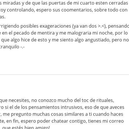
as miradas y de que las puertas de mi cuarto esten cerradas
 estoy controlando, espero sus coomentarios, sobre todo con
as.
orrigiendo posibles exageraciones (ya van dos >.<), pensand
 en el pecado de mentira y me malograria mi noche, por lo
o que algo hice de esto y me siento algo angustiado, pero no
ranquilo -.-
ue necesites, no conozco mucho del toc de rituales,
o si el de los pensamientos intrusivos, eso de que aveces
r, me pregunto muchas cosas similares a ti cuando haces
te, en fin, espero poder chatear contigo, tienes mi correo
, que estés bien amigo!