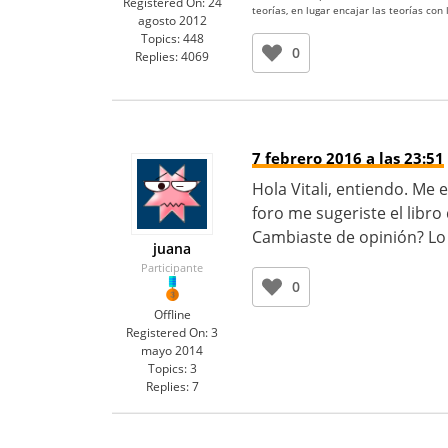
Registered On:
24
teorías, en lugar encajar las teorías con
agosto 2012
Topics:
448
0
Replies:
4069
7 febrero 2016 a las 23:51
Hola Vitali, entiendo. Me
foro me sugeriste el libr
Cambiaste de opinión? Lo e
juana
Participante
0
Offline
Registered On:
3
mayo 2014
Topics:
3
Replies:
7