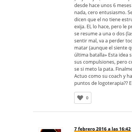
desde hace unos 6 meses 
nada, cero entusiasmo. Se
dicen que el no tiene est
exija. EL lo hace, pero le
se resume a una o dos (las
sentir mal, va a perder t
matar (aunque el siente 
última batalla» Esta idea 
sus compulsiones, pero co
se si meto la pata. Finalm
Actuo como su coach y hac
puntos de logoterapia?? En
0
7 febrero 2016 a las 16:42