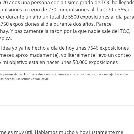
n 20 años una persona con altisimo grado de TOC ha llegad
pulsiones a razon de 270 compulsiones al dia (270 x 365 x
er durante un año un total de 5500 exposiciones al día par
 2750 exposiciones al dia durante dos años. Parece
hay. Y basicamente la razón por la que nadie sale del TOC,
epica.
a idea yo ya he hecho a dia de hoy unas 7646 exposiciones
 meses aproximadamente), yo literalmente llevo un conteo
 y mi objetivo esta en hacer unas 50.000 exposiciones
 de poseer datos. Por naturaleza uno comienza a alterar los hechos para encajarlos en las
 los hechos. Sir Arthur Conan Doyle
e, me es muy útil. Hablamos mucho y hoy justamente me