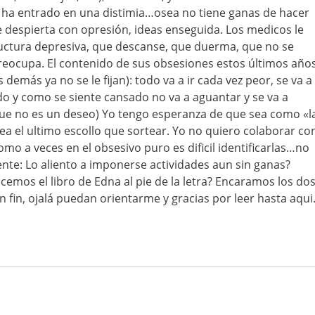
ha entrado en una distimia…osea no tiene ganas de hacer
 despierta con opresión, ideas enseguida. Los medicos le
ructura depresiva, que descanse, que duerma, que no se
 preocupa. El contenido de sus obsesiones estos últimos año
 demás ya no se le fijan): todo va a ir cada vez peor, se va a
odo y como se siente cansado no va a aguantar y se va a
que no es un deseo) Yo tengo esperanza de que sea como «l
sea el ultimo escollo que sortear. Yo no quiero colaborar co
mo a veces en el obsesivo puro es dificil identificarlas…no
ente: Lo aliento a imponerse actividades aun sin ganas?
emos el libro de Edna al pie de la letra? Encaramos los do
 fin, ojalá puedan orientarme y gracias por leer hasta aqui