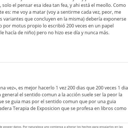
, solo el pensar esa idea tan fea, y ahi está el meollo. Como
te es: me voy a matar (voy a sentirme cada vez, peor, me
as variantes que concluyen en la misma) debería exponerse
o por motus propio lo escribió 200 veces en un papel
le hacía de niño) pero no hizo ese día y nunca más.
a vez», es mejor hacerlo 1 vez 200 dias que 200 veces 1 dia
 general el sentido comun a la acción suele ser la peor la
que se guia mas por el sentido comun que por una guia
rdadera Terapia de Exposicion que se profesa en libros como
 de poseer datos. Por naturaleza uno comienza a alterar los hechos para encajarlos en las