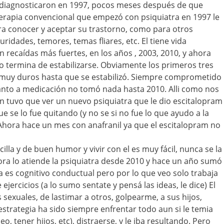
o diagnosticaron en 1997, pocos meses después de que
erapia convencional que empezó con psiquiatra en 1997 le
ara conocer y aceptar su trastorno, como para otros
uridades, temores, temas fliares, etc. El tiene vida
 recaídas más fuertes, en los años , 2003, 2010, y ahora
o termina de estabilizarse. Obviamente los primeros tres
 muy duros hasta que se estabilizó. Siempre comprometido
anto a medicación no tomó nada hasta 2010. Alli como nos
 tuvo que ver un nuevo psiquiatra que le dio escitalopram
e se lo fue quitando (y no se si no fue lo que ayudo a la
Ahora hace un mes con anafranil ya que el escitalopram no
lla y de buen humor y vivir con el es muy fácil, nunca se la
ra lo atiende la psiquiatra desde 2010 y hace un año sumó
a es cognitivo conductual pero por lo que veo solo trabaja
 ejercicios (a lo sumo sentate y pensá las ideas, le dice) El
sexuales, de lastimar a otros, golpearme, a sus hijos,
u estrategia ha sido siempre enfrentar todo aun si le temia
eo, tener hijos, etc), distraerse, y le iba resultando. Pero