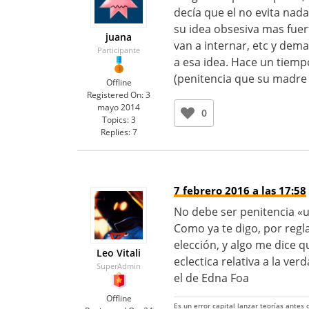
decía que el no evita nada
su idea obsesiva mas fuer
juana
van a internar, etc y dem
Participante
a esa idea. Hace un tiemp
(penitencia que su madre 
Offline
Registered On:
3
mayo 2014
0
Topics:
3
Replies:
7
7 febrero 2016 a las 17:58
No debe ser penitencia «un
Como ya te digo, por regla
elección, y algo me dice 
Leo Vitali
eclectica relativa a la ve
SuperAdmin
el de Edna Foa
Offline
Es un error capital lanzar teorías antes