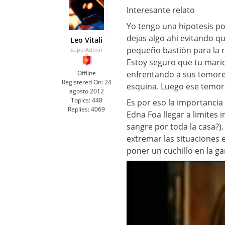
Interesante relato
Yo tengo una hipotesis por
dejas algo ahi evitando 
Leo Vitali
pequeño bastión para la 
SuperAdmin
Estoy seguro que tu mari
Offline
enfrentando a sus temore
Registered On:
24
esquina. Luego ese temor 
agosto 2012
Topics:
448
Es por eso la importancia 
Replies:
4069
Edna Foa llegar a limites 
sangre por toda la casa?)
extremar las situaciones e
poner un cuchillo en la g