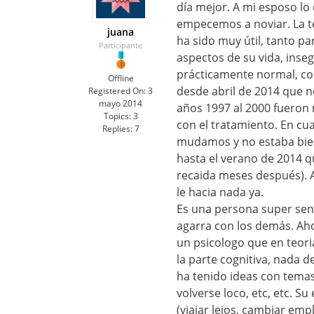
día mejor. A mi esposo l
empecemos a noviar. La t
juana
ha sido muy útil, tanto p
Participante
aspectos de su vida, inseg
prácticamente normal, con
Offline
desde abril de 2014 que n
Registered On:
3
mayo 2014
años 1997 al 2000 fueron
Topics:
3
con el tratamiento. En cu
Replies:
7
mudamos y no estaba bien
hasta el verano de 2014 qu
recaida meses después). 
le hacia nada ya.
Es una persona super senci
agarra con los demás. Aho
un psicologo que en teori
la parte cognitiva, nada de
ha tenido ideas con temas 
volverse loco, etc, etc. S
(viajar lejos, cambiar empl