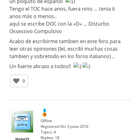
un poquito de espanol
Tengo el TOC hace anos, fuera nino … tenia 6
anos màs o menos..
aquì se escribe DOC con la «D» … Disturbo
Ossessivo Compulsivo
Acabo de escribirme tambien en este foro para
leer otras opiniones (leì, escribì muchas cosas
tambien y sobretodo en los foros italianos) ..
Un fuerte abrazo a todos!!
0
Offline
Registered On:
3 junio 2016
Topics:
4
Replies:
18
Niobe33