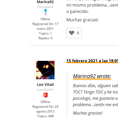
Marina92
mi mismo problema…senti
Participante
o parecido.
Offline
Muchas gracias!
Registered On:
17
enero 2021
0
Topics:
1
Replies:
0
15 febrero 2021 a las 18:0
Marina92 wrote:
Leo Vitali
Buenos días, alguien sa
SuperAdmin
TOC? Tengo TOC y he toc
psicologo, me gustaria 
Offline
problema…sentir-me ent
Registered On:
24
agosto 2012
Muchas gracias!
Topics:
448