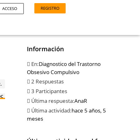
REGISTRO
ACCESO
Información
En:
Diagnostico del Trastorno
Obsesivo Compulsivo
2 Respuestas
R
.
3 Participantes
OC
Última respuesta:
AnaR
Última actividad:
hace 5 años, 5
meses