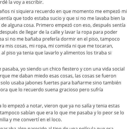
dé la voy a escribir.
 años ni siquiera recuerdo en que momento me empezó mi
sentía que todo estaba sucio y que si no me lavaba bien la
 de alguna cosa. Primero empezó con eso, después sentía
espués de llegar de la calle y lavar la ropa para poder
ea si no me bañaba prefería dormir en el piso, tampoco
ra mis cosas, mi ropa, mi comida ni que me tocaran,
al piso ya tenia que lavarlo y alimentos los tiraba si
 pasaba, yo siendo un chico fiestero y con una vida social
orque me daban miedo esas cosas, las cosas se fueron
 solo usaba jabones fuertes para bañarme sino también
hora que lo recuerdo suena gracioso pero sufría
a lo empezó a notar, vieron que ya no salía y tenia estas
 tampoco sabían que era lo que me pasaba y lo peor se lo
ilia y me convertí en el loco.
asaba algo parecido al tipo de una película que era