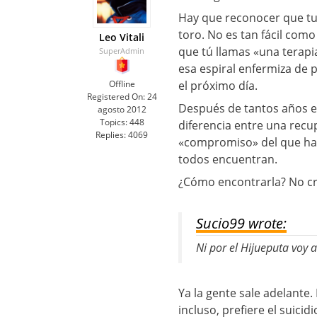
Hay que reconocer que tuv
toro. No es tan fácil co
Leo Vitali
que tú llamas «una terapi
SuperAdmin
esa espiral enfermiza de 
Offline
el próximo día.
Registered On:
24
Después de tantos años en
agosto 2012
Topics:
448
diferencia entre una rec
Replies:
4069
«compromiso» del que habl
todos encuentran.
¿Cómo encontrarla? No cr
Sucio99 wrote:
Ni por el Hijueputa voy 
Ya la gente sale adelante
incluso, prefiere el suicid