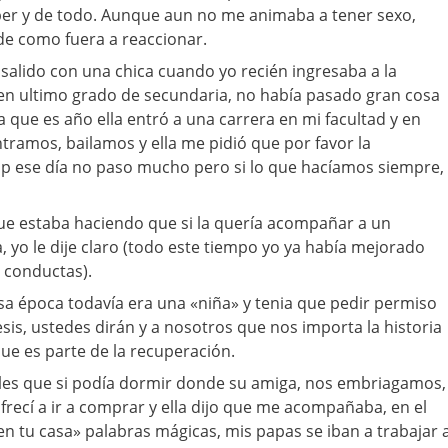
ber y de todo. Aunque aun no me animaba a tener sexo,
de como fuera a reaccionar.
salido con una chica cuando yo recién ingresaba a la
 en ultimo grado de secundaria, no había pasado gran cosa
a que es año ella entró a una carrera en mi facultad y en
ramos, bailamos y ella me pidió que por favor la
 ese día no paso mucho pero si lo que hacíamos siempre,
ue estaba haciendo que si la quería acompañar a un
yo le dije claro (todo este tiempo yo ya había mejorado
 conductas).
esa época todavía era una «niña» y tenia que pedir permiso
sis, ustedes dirán y a nosotros que nos importa la historia
que es parte de la recuperación.
rles que si podía dormir donde su amiga, nos embriagamos,
ofrecí a ir a comprar y ella dijo que me acompañaba, en el
en tu casa» palabras mágicas, mis papas se iban a trabajar 