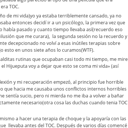
 era TOC.
año de mi vida)yo ya estaba terriblemente cansado, ya no
asaba entonces decidí ir a un psicólogo, la primera vez que
o había pasado y cuanto tiempo llevaba así(recuerdo eso
lusión que me curara), la segunda sesión no la recuerdo y
nte decepcionado no volví a esas inútiles terapias sobre
jo esto en unos siete años lo curamos(WTF).
alditas rutinas que ocupaban casi todo mi tiempo, me mire
r el Hijueputa voy a dejar que esto se coma mi vida» (así
flexión y mi recuperación empezó, al principio fue horrible
 lo que hacia me causaba unos conflictos internos horribles
 sentía sucio, pero ni mierda no me iba a volver a bañar
rictamente necesario(otra cosa las duchas cuando tenia TOC
smo a hacer una terapia de choque y la apoyaría con las
 que llevaba antes del TOC. Después de varios días comencé