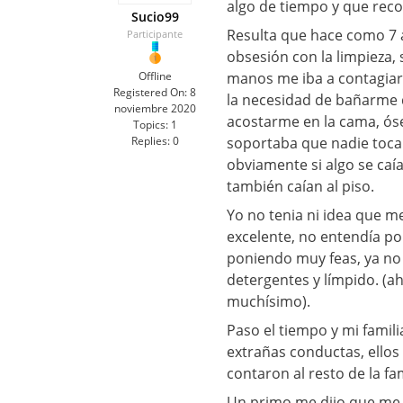
algo de tiempo y que recor
Sucio99
Resulta que hace como 7
Participante
obsesión con la limpieza, 
Offline
manos me iba a contagiar
Registered On:
8
la necesidad de bañarme d
noviembre 2020
acostarme en la cama, ós
Topics:
1
Replies:
0
soportaba que nadie toca
obviamente si algo se caía 
también caían al piso.
Yo no tenia ni idea que me
excelente, no entendía p
poniendo muy feas, ya no
detergentes y límpido. (a
muchísimo).
Paso el tiempo y mi famili
extrañas conductas, ellos
contaron al resto de la fam
Un primo me dijo que me p