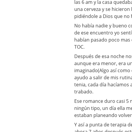
las 6 am y la casa queda
una cerveza y se hicieron 
pidiéndole a Dios que no h
No había nadie y bueno c
de ese encuentro yo sent
habían pasado poco mas de
TOC.
Después de esa noche nos
aunque era menor, era un
imaginado(Algo así como e
ayudo a salir de mis rutin
tenia, cada día hacíamos
trabado.
Ese romance duro casi 5 m
ningún tipo, un día ella 
estaban planeando volver (
Y así a punta de terapia 
ahora 7 años después es