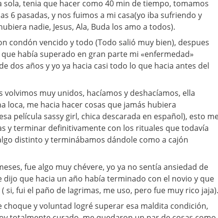
ba sola, tenia que hacer como 40 min de tiempo, tomamos
las 6 pasadas, y nos fuimos a mi casa(yo iba sufriendo y
ubiera nadie, Jesus, Ala, Buda los amo a todos).
on condón vencido y todo (Todo salió muy bien), despues
í que había superado en gran parte mi «enfermedad»
 dos años y yo ya hacia casi todo lo que hacia antes del
 volvimos muy unidos, hacíamos y deshacíamos, ella
a loca, me hacia hacer cosas que jamás hubiera
sa película sassy girl, chica descarada en español), esto m
as y terminar definitivamente con los rituales que todavía
 algo distinto y terminábamos dándole como a cajón
eses, fue algo muy chévere, yo ya no sentía ansiedad de
me dijo que hacia un año había terminado con el novio y que
 si, fui el paño de lagrimas, me uso, pero fue muy rico jaja)
de choque y voluntad logré superar esa maldita condición,
toy totalmente curado, me quedaron un par de cosas como