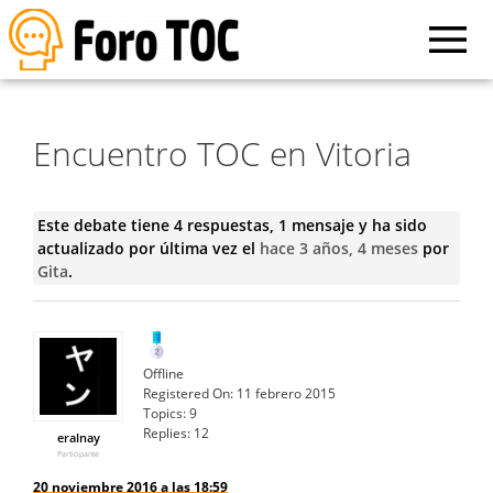
Encuentro TOC en Vitoria
Este debate tiene 4 respuestas, 1 mensaje y ha sido
actualizado por última vez el
hace 3 años, 4 meses
por
Gita
.
Offline
Registered On:
11 febrero 2015
Topics:
9
Replies:
12
eralnay
Participante
20 noviembre 2016 a las 18:59