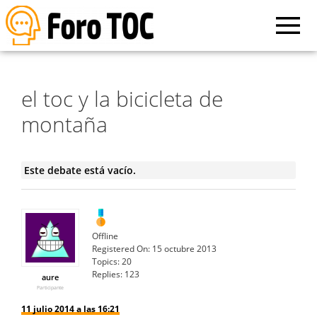
el toc y la bicicleta de
montaña
Este debate está vacío.
Offline
Registered On:
15 octubre 2013
Topics:
20
Replies:
123
aure
Participante
11 julio 2014 a las 16:21