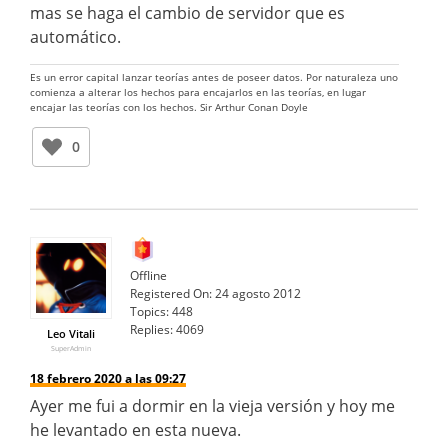
mas se haga el cambio de servidor que es
automático.
Es un error capital lanzar teorías antes de poseer datos. Por naturaleza uno
comienza a alterar los hechos para encajarlos en las teorías, en lugar
encajar las teorías con los hechos. Sir Arthur Conan Doyle
0
Offline
Registered On:
24 agosto 2012
Topics:
448
Replies:
4069
Leo Vitali
SuperAdmin
18 febrero 2020 a las 09:27
Ayer me fui a dormir en la vieja versión y hoy me
he levantado en esta nueva.