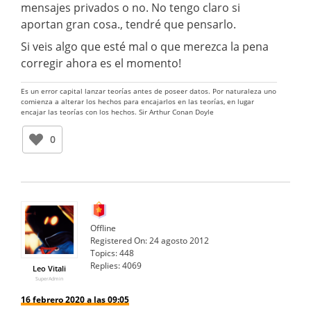
mensajes privados o no. No tengo claro si
aportan gran cosa., tendré que pensarlo.
Si veis algo que esté mal o que merezca la pena
corregir ahora es el momento!
Es un error capital lanzar teorías antes de poseer datos. Por naturaleza uno
comienza a alterar los hechos para encajarlos en las teorías, en lugar
encajar las teorías con los hechos. Sir Arthur Conan Doyle
0
Offline
Registered On:
24 agosto 2012
Topics:
448
Replies:
4069
Leo Vitali
SuperAdmin
16 febrero 2020 a las 09:05