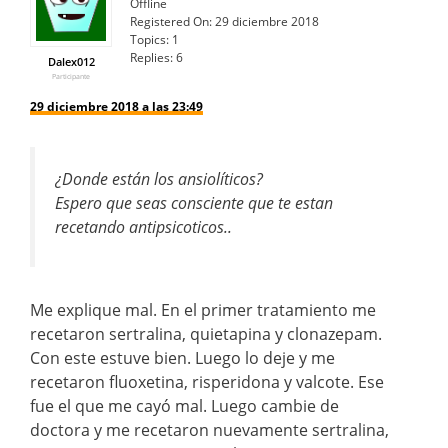
Offline
Registered On:
29 diciembre 2018
Topics:
1
Replies:
6
Dalex012
Participante
29 diciembre 2018 a las 23:49
¿Donde están los ansiolíticos?
Espero que seas consciente que te estan
recetando antipsicoticos..
Me explique mal. En el primer tratamiento me
recetaron sertralina, quietapina y clonazepam.
Con este estuve bien. Luego lo deje y me
recetaron fluoxetina, risperidona y valcote. Ese
fue el que me cayó mal. Luego cambie de
doctora y me recetaron nuevamente sertralina,