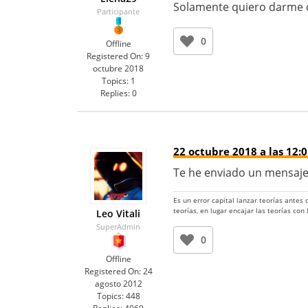
Solamente quiero darme d
Participante
0
Offline
Registered On:
9
octubre 2018
Topics:
1
Replies:
0
22 octubre 2018 a las 12:
Te he enviado un mensaje
Es un error capital lanzar teorías antes
teorías, en lugar encajar las teorías con
Leo Vitali
SuperAdmin
0
Offline
Registered On:
24
agosto 2012
Topics:
448