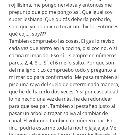
rojíííísima, me pongo nerviosa y entonces me
pregunto que pq me pongo así. Que igual soy
super lesbiana! Que quizás debería probarlo,
solo que yo no quiero tocar un chichi
Entonces
qué coj…. soy???
Tambien compruebo las cosas. El gas lo reviso
cada vez que entro en la cocina, o si cocino, o si
cocina mi marido. Eso sí… siempre en números
pares. 2, 4, 8…. Sí, el 6 me lo salto. Por que son
del maligno :
Lo compruebo todo y pregunto a
mi marido para confirmarlo. Me pasa tambien si
piso una raya del suelo de determinada manera,
que he de hacerlo dos veces. Y si por casualidad
lo he hecho una vez de más, he de redondear
para que sea par. Tambien si pestañeo justo al
pasar un arbol o tragar saliva al cambiar de
canal. El volumen tambien en número par. En
fin… podría estarme toda la noche Jajajajaja Me
lo tomo a risa por no llorar. Llorar he llorado al