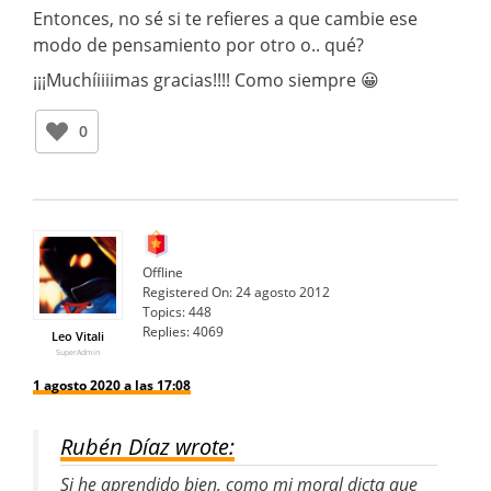
Entonces, no sé si te refieres a que cambie ese
modo de pensamiento por otro o.. qué?
¡¡¡Muchíiiiimas gracias!!!! Como siempre 😀
0
Offline
Registered On:
24 agosto 2012
Topics:
448
Replies:
4069
Leo Vitali
SuperAdmin
1 agosto 2020 a las 17:08
Rubén Díaz wrote:
Si he aprendido bien, como mi moral dicta que