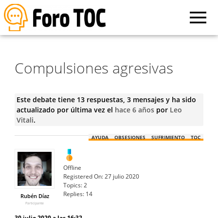
Compulsiones agresivas
Este debate tiene 13 respuestas, 3 mensajes y ha sido
actualizado por última vez el
hace 6 años
por
Leo
Vitali
.
AYUDA
OBSESIONES
SUFRIMIENTO
TOC
Offline
Registered On:
27 julio 2020
Topics:
2
Replies:
14
Rubén Díaz
Participante
30 julio 2020 a las 16:32