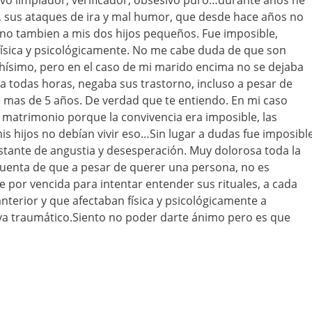
vo limpiador, verificador, obsesivo puro…durante años he
, sus ataques de ira y mal humor, que desde hace años no
ino tambien a mis dos hijos pequeños. Fue imposible,
ísica y psicológicamente. No me cabe duda de que son
ísimo, pero en el caso de mi marido encima no se dejaba
 todas horas, negaba sus trastorno, incluso a pesar de
e mas de 5 años. De verdad que te entiendo. En mi caso
o matrimonio porque la convivencia era imposible, las
is hijos no debían vivir eso…Sin lugar a dudas fue imposibl
tante de angustia y desesperación. Muy dolorosa toda la
cuenta de que a pesar de querer una persona, no es
e por vencida para intentar entender sus rituales, a cada
nterior y que afectaban física y psicológicamente a
tiva traumático.Siento no poder darte ánimo pero es que