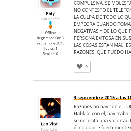
COMPULSIVA, SE MOLESTA
NO CONTESTO EL TELEFON
Paty
LA CULPA DE TODO LO QU
Participante
EMPEORA CUANDO TOMA A
NEGATIVAS Y DE LO QUE 
Offline
PERSONA EXITOSA EN SU
Registered On:
3
septiembre 2015
LAS COSAS ESTAN MAL, E
Topics:
1
RAZONES, QUE PUEDO HA
Replies:
0
0
3 septiembre 2015 a las 1
Razones no hay con el TO
Hablalo con el, hay trabaj
se necesita una voluntad t
Leo Vitali
él no quiere fuertemente
SuperAdmin