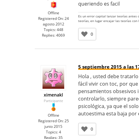
queriendo es facil
Offline
Es un error capital lanzar teorías antes
Registered On:
24
teorías, en lugar encajar las teorías con
agosto 2012
Topics:
448
0
Replies:
4069
5 septiembre 2015 a las 1
Hola , usted debe tratar
fácil vivir con toc, por q
pensamientos obsesivos in
ximenakl
controlarlo, siempre pare
Participante
psicológica, ya que el solo
autoestima esta baja por 
Offline
Registered On:
25
junio 2015
0
Topics:
4
Replies:
35