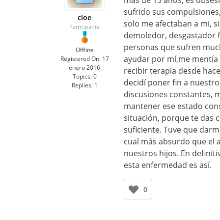
más de 15 años, es obsesi
sufrido sus compulsiones
cloe
solo me afectaban a mi, s
Participante
demoledor, desgastador f
personas que sufren much
Offline
ayudar por mí,me mentía a
Registered On:
17
enero 2016
recibir terapia desde hac
Topics:
0
decidí poner fin a nuestr
Replies:
1
discusiones constantes, m
mantener ese estado cons
situación, porque te das 
suficiente. Tuve que darm
cual más absurdo que el a
nuestros hijos. En defini
esta enfermedad es así.
0