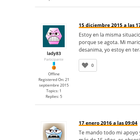
15 diciembre 2015 a las 1
Estoy en la misma situacio
porque se agota. Mi marid
desanima, yo estoy en ter
lady83
Participante
0
Offline
Registered On:
21
septiembre 2015
Topics:
1
Replies:
5
17 enero 2016 a las 09:04
Te mando todo mi apoyo y