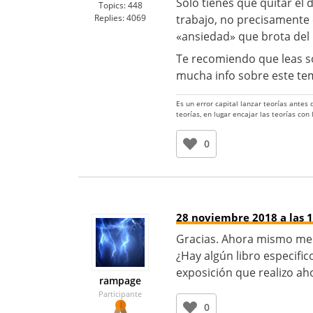
Solo tienes que quitar el 
Topics:
448
Replies:
4069
trabajo, no precisamente 
«ansiedad» que brota del
Te recomiendo que leas so
mucha info sobre este te
Es un error capital lanzar teorías antes
teorías, en lugar encajar las teorías con
0
28 noviembre 2018 a las 1
Gracias. Ahora mismo me e
¿Hay algún libro especifi
exposición que realizo ah
rampage
Participante
0