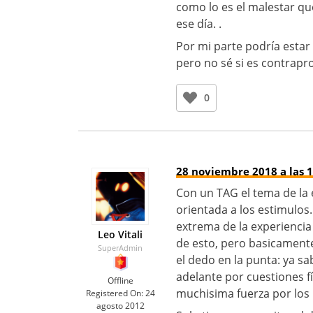
como lo es el malestar que
ese día. .
Por mi parte podría esta
pero no sé si es contrapr
0
28 noviembre 2018 a las 1
Con un TAG el tema de la 
orientada a los estimulos
extrema de la experiencia
Leo Vitali
de esto, pero basicament
SuperAdmin
el dedo en la punta: ya sa
adelante por cuestiones fí
Offline
muchisima fuerza por los
Registered On:
24
agosto 2012