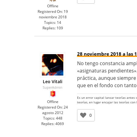
Offline
Registered On:
19
noviembre 2018
Topics:
14
Replies:
109
28 noviembre 2018 a las 1
No tengo constancia ampli
«asignaturas pendientes».
práctica, aunque siempre
Leo Vitali
que en el fondo con tanto
SuperAdmin
Es un error capital lanzar teorías antes
Offline
teorías, en lugar encajar las teorías con
Registered On:
24
agosto 2012
0
Topics:
448
Replies:
4069