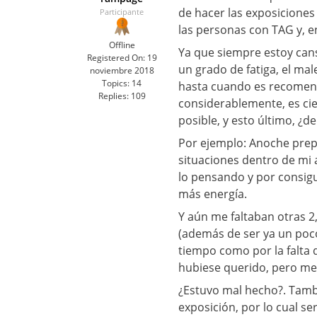
de hacer las exposicione
Participante
las personas con TAG y, e
Offline
Ya que siempre estoy cans
Registered On:
19
un grado de fatiga, el mal
noviembre 2018
Topics:
14
hasta cuando es recomenda
Replies:
109
considerablemente, es ci
posible, y esto último, ¿
Por ejemplo: Anoche prepa
situaciones dentro de mi 
lo pensando y por consigu
más energía.
Y aún me faltaban otras 2,
(además de ser ya un poco
tiempo como por la falta 
hubiese querido, pero me p
¿Estuvo mal hecho?. Tambi
exposición, por lo cual se