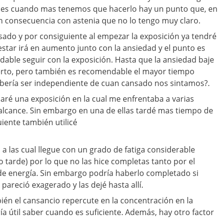
s es cuando mas tenemos que hacerlo hay un punto que, en
n consecuencia con astenia que no lo tengo muy claro.
ado y por consiguiente al empezar la exposición ya tendré
estar irá en aumento junto con la ansiedad y el punto es
ble seguir con la exposición. Hasta que la ansiedad baje
erto, pero también es recomendable el mayor tiempo
debería ser independiente de cuan cansado nos sintamos?.
ré una exposición en la cual me enfrentaba a varias
alcance. Sin embargo en una de ellas tardé mas tiempo de
iente también utilicé
 a las cual llegue con un grado de fatiga considerable
 tarde) por lo que no las hice completas tanto por el
de energía. Sin embargo podría haberlo completado si
areció exagerado y las dejé hasta allí.
én el cansancio repercute en la concentración en la
ría útil saber cuando es suficiente. Además, hay otro factor