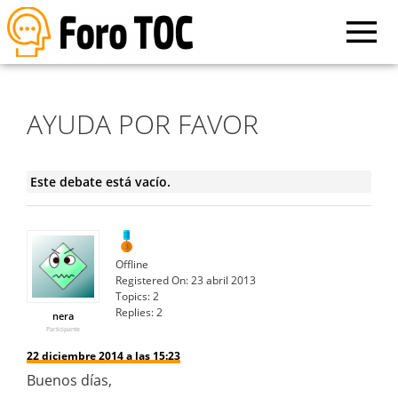
AYUDA POR FAVOR
Este debate está vacío.
Offline
Registered On:
23 abril 2013
Topics:
2
Replies:
2
nera
Participante
22 diciembre 2014 a las 15:23
Buenos días,