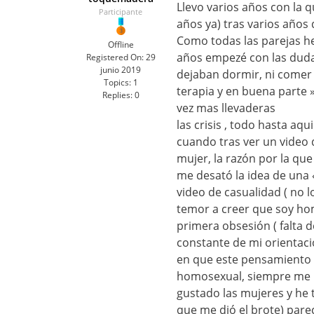
Llevo varios años con la 
Participante
años ya) tras varios años 
Como todas las parejas 
Offline
años empezé con las duda
Registered On:
29
junio 2019
dejaban dormir, ni comer ,
Topics:
1
terapia y en buena parte 
Replies:
0
vez mas llevaderas
las crisis , todo hasta aq
cuando tras ver un video 
mujer, la razón por la que 
me desató la idea de una 
video de casualidad ( no 
temor a creer que soy ho
primera obsesión ( falta 
constante de mi orientaci
en que este pensamiento
homosexual, siempre me h
gustado las mujeres y he 
que me dió el brote) parec