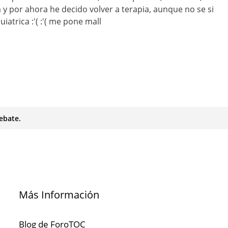
y por ahora he decido volver a terapia, aunque no se si
iatrica :'( :'( me pone mall
ebate.
Más Información
Blog de ForoTOC