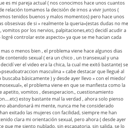
que es mi pareja actual ( nos conocimos hace unos cuantos
de relación tomamos la decisión de irnos a vivir juntos (
hemos tenidos buenos y malos momentos) pero hace unos
s obsesivas de si » realmente la queria»(estas dudas no m
 vomitos por los nervios, palpitaciones,etc) decidí acudir a
» logré controlar este aspecto» ya que se me hacian cada
ui mas o menos bien , el problema viene hace algunos dias
de contenido sexual ( era un chico , un transexual y una
decidí ver el video era la chica, la cual me exitó bastante) se
«pseudoatraccion masculina » cabe destacar que llegué al
lo buscaba básicamente ) y desde ayer llevo » con el miedo/
mosexual», el problema viene en que se manfiesta como la
de apetito, vomitos , desesperacion., cuestionamiento
on….etc) estoy bastante mal la verdad , ahora solo pienso
 no abandonará mi mente, nunca me he considerado
an exitado las mujeres con facilidad, siempre me han
tenido clara mi orientación sexual, pero ahora ( desde ayer
e que me siento nublado, sin escapatoria, sin salida, se lo