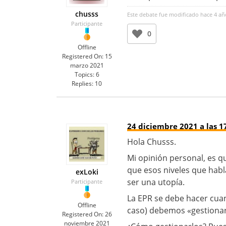
chusss
Este debate fue modificado hace 4 añ
Participante
0
Offline
Registered On:
15
marzo 2021
Topics:
6
Replies:
10
24 diciembre 2021 a las 1
Hola Chusss.
Mi opinión personal, es q
que esos niveles que habl
exLoki
ser una utopía.
Participante
La EPR se debe hacer cua
Offline
caso) debemos «gestionar
Registered On:
26
noviembre 2021