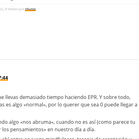
os, 9 meses por
chusss
.
7:44
ue llevas demasiado tiempo haciendo EPR. Y sobre todo,
as es algo «normal», por lo querer que sea 0 puede llegar a
ndo algo «nos abruma», cuando no es así (como parece tu
 los pensamientos» en nuestro día a día.