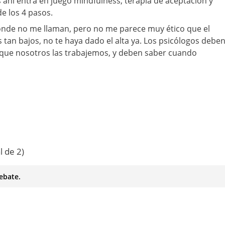
ahí entra en juego mindfulness, terapia de aceptación y
e los 4 pasos.
nde no me llaman, pero no me parece muy ético que el
 tan bajos, no te haya dado el alta ya. Los psicólogos debe
que nosotros las trabajemos, y deben saber cuando
l de 2)
ebate.