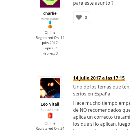
para este asunto ?
charlie
0
Participante
Offline
Registered On:
14
julio 2017
Topics:
2
Replies:
0
14 julio 2017 a las 17:15
Uno de los temas que teng
serios en España
Hace mucho tiempo empece 
Leo Vitali
de NO recomendados que en
SuperAdmin
aplica un correcto tratam
Offline
los que si lo aplican, lue
Registered On:
24