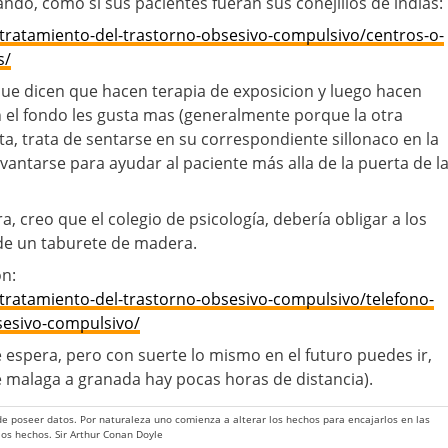
ndo, como si sus pacientes fueran sus conejillos de indias:
tratamiento-del-trastorno-obsesivo-compulsivo/centros-o-
s/
ue dicen que hacen terapia de exposicion y luego hacen
en el fondo les gusta mas (generalmente porque la otra
sta, trata de sentarse en su correspondiente sillonaco en la
vantarse para ayudar al paciente más alla de la puerta de l
a, creo que el colegio de psicología, debería obligar a los
sde un taburete de madera.
ón:
tratamiento-del-trastorno-obsesivo-compulsivo/telefono-
sesivo-compulsivo/
 espera, pero con suerte lo mismo en el futuro puedes ir,
de malaga a granada hay pocas horas de distancia).
 de poseer datos. Por naturaleza uno comienza a alterar los hechos para encajarlos en las
 los hechos. Sir Arthur Conan Doyle