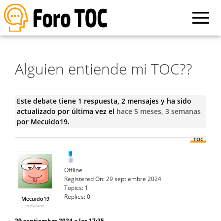
Alguien entiende mi TOC??
Este debate tiene 1 respuesta, 2 mensajes y ha sido
actualizado por última vez el
hace 5 meses, 3 semanas
por
Mecuido19
.
TOC
Offline
Registered On:
29 septiembre 2024
Topics:
1
Replies:
0
Mecuido19
Participante
29 septiembre 2024 a las 17:25