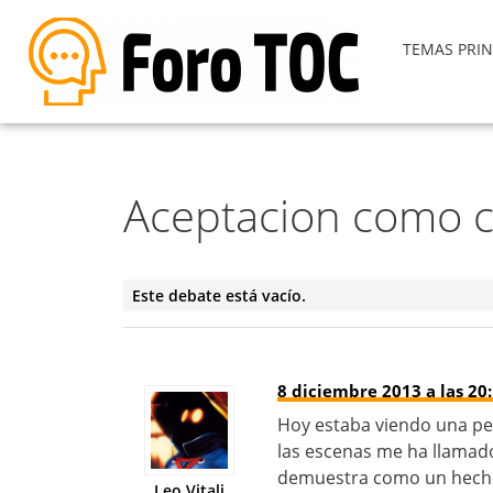
TEMAS PRIN
Aceptacion como c
Este debate está vacío.
8 diciembre 2013 a las 20
Hoy estaba viendo una pel
las escenas me ha llamado
demuestra como un hecho 
Leo Vitali