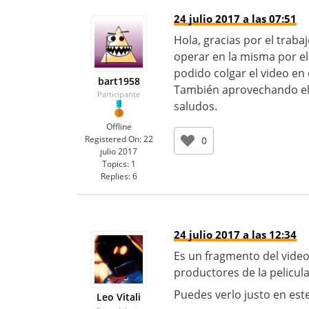
24 julio 2017 a las 07:51
Hola, gracias por el traba
operar en la misma por el
podido colgar el video en o
bart1958
También aprovechando el m
Participante
saludos.
Offline
Registered On:
22
0
julio 2017
Topics:
1
Replies:
6
24 julio 2017 a las 12:34
Es un fragmento del video
productores de la pelicula
Puedes verlo justo en est
Leo Vitali