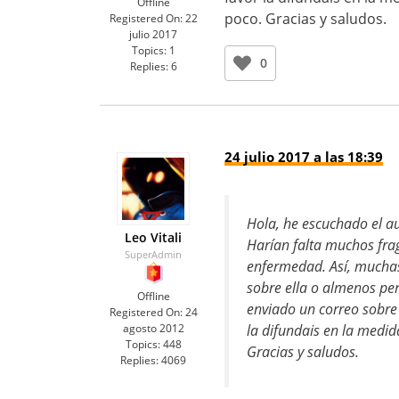
Offline
poco. Gracias y saludos.
Registered On:
22
julio 2017
Topics:
1
0
Replies:
6
24 julio 2017 a las 18:39
Hola, he escuchado el au
Leo Vitali
Harían falta muchos frag
SuperAdmin
enfermedad. Así, muchas
sobre ella o almenos pe
Offline
enviado un correo sobre 
Registered On:
24
la difundais en la medid
agosto 2012
Topics:
448
Gracias y saludos.
Replies:
4069