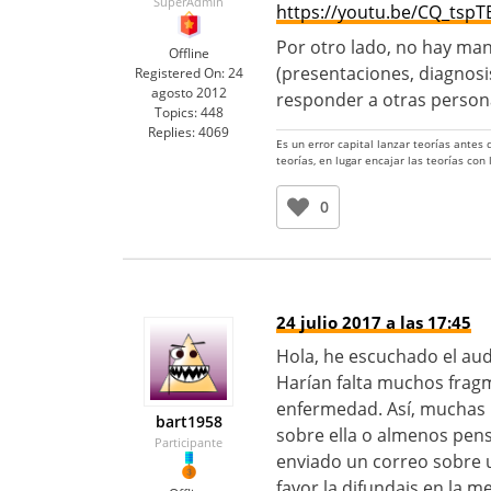
SuperAdmin
https://youtu.be/CQ_tsp
Por otro lado, no hay man
Offline
(presentaciones, diagnosi
Registered On:
24
agosto 2012
responder a otras person
Topics:
448
Replies:
4069
Es un error capital lanzar teorías antes
teorías, en lugar encajar las teorías con
0
24 julio 2017 a las 17:45
Hola, he escuchado el aud
Harían falta muchos fragm
enfermedad. Así, muchas 
bart1958
sobre ella o almenos pens
Participante
enviado un correo sobre u
favor la difundais en la m