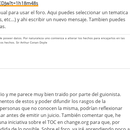
TEDJw?t=1h18m48s
ual para usar el foro. Aqui puedes seleccionar un tematica
s, etc…) y ahi escribir un nuevo mensaje. Tambien puedes
as.
 de poseer datos. Por naturaleza uno comienza a alterar los hechos para encajarlos en las
 los hechos. Sir Arthur Conan Doyle
io y me parece muy bien traido por parte del guionista.
entos de estos y poder difundir los rasgos de la
personas que no conocen la misma, podrían reflexionar
ar antes de emitir un juicio. También comentar que, he
na iniciativa sobre el TOC en change.org para que, por
edida de lo posible. Sobre el foro, ya iré aprendiendo poco a