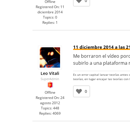
0
Offline
Registered On:
11
diciembre 2014
Topics:
0
Replies:
1
11 diciembre 2014 a las 2
Me borraron el vídeo porq
subirlo a una plataforma m
Leo Vitali
Es un error capital lanzar teorías antes
SuperAdmin
teorías, en lugar encajar las teorías con
0
Offline
Registered On:
24
agosto 2012
Topics:
448
Replies:
4069