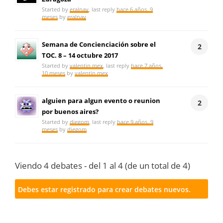
Started by
eralnay
, last reply
hace 6 años, 9
meses
by
eralnay
Semana de Concienciación sobre el
2
TOC. 8 – 14 octubre 2017
Started by
valentin mex
, last reply
hace 7 años,
10 meses
by
valentin mex
alguien para algun evento o reunion
2
por buenos aires?
Started by
diegom
, last reply
hace 9 años, 9
meses
by
diegom
Viendo 4 debates - del 1 al 4 (de un total de 4)
Debes estar registrado para crear debates nuevos.