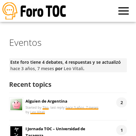
Eventos
Este foro tiene 4 debates, 4 respuestas y se actualizó
hace 3 años, 7 meses
por
Leo Vitali
.
Recent topics
Alguien de Argentina
2
Started by
Tito
, last reply
hace 3 años, 7 meses
by
Leo Vitali
I Jornada TOC – Universidad de
1
Zaragoza