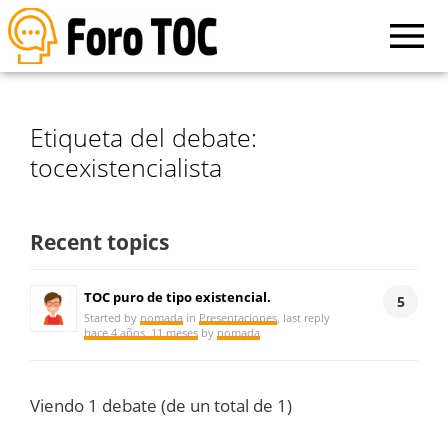
Etiqueta del debate:
tocexistencialista
Recent topics
TOC puro de tipo existencial.
5
Started by
nomada
in
Presentaciones
, last reply
hace 4 años, 11 meses
by
nomada
Viendo 1 debate (de un total de 1)