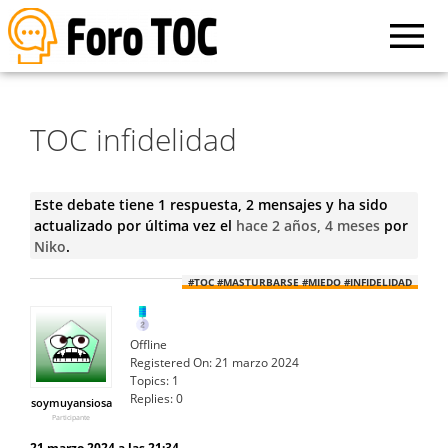
TOC infidelidad
Este debate tiene 1 respuesta, 2 mensajes y ha sido
actualizado por última vez el
hace 2 años, 4 meses
por
Niko
.
#TOC #MASTURBARSE #MIEDO #INFIDELIDAD
Offline
Registered On:
21 marzo 2024
Topics:
1
Replies:
0
soymuyansiosa
Participante
21 marzo 2024 a las 21:34