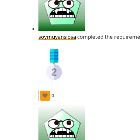
soymuyansiosa
completed the requiremen
0