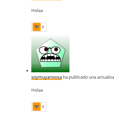
Holaa
0
soymuyansiosa
ha publicado una actualiz
Holaa
0