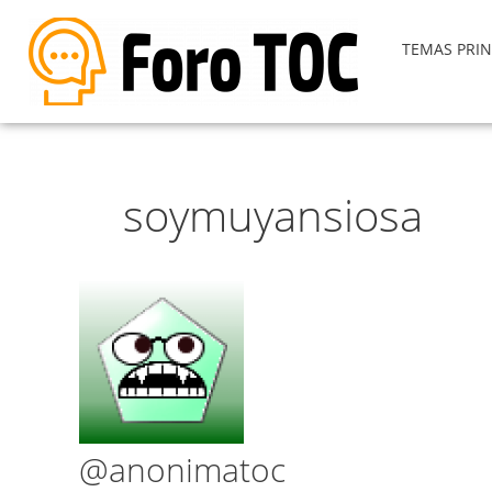
TEMAS PRIN
soymuyansiosa
@anonimatoc